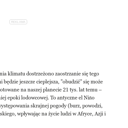
ia klimatu dostrzeżono zaostrzanie się tego
i będzie jeszcze cieplejsza, ”obudzić” się może
towane na naszej planecie 21 tys. lat temu –
iej epoki lodowcowej. To antyczne el Niño
występowania skrajnej pogody (burz, powodzi,
kiego, wpływając na życie ludzi w Afryce, Azji i