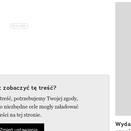
Pokazy
 zobaczyć tę treść?
 treść, potrzebujemy Twojej zgody,
go niezbędne cele mogły załadować
reści na tej stronie.
Wydan
Zmień ustawienia