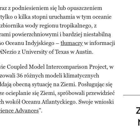
raz z podniesieniem się lub opuszczeniem
 tylko o kilka stopni uruchamia w tym oceanie
 zbiornika wody regionu tropikalnego, z
ami powierzchniowymi i bardziej niestabilną
iño Oceanu Indyjskiego –
tłumaczy
w informacji
Nezio z University of Texas w Austin.
ywie Coupled Model Intercomparison Project, w
izowali 36 różnych modeli klimatycznych
oddają obecną sytuację na Ziemi. Posługując się
ze ocieplanie się Ziemi, spróbowali przewidzieć
 wokół Oceanu Atlantyckiego. Swoje wnioski
cience Advances
”.