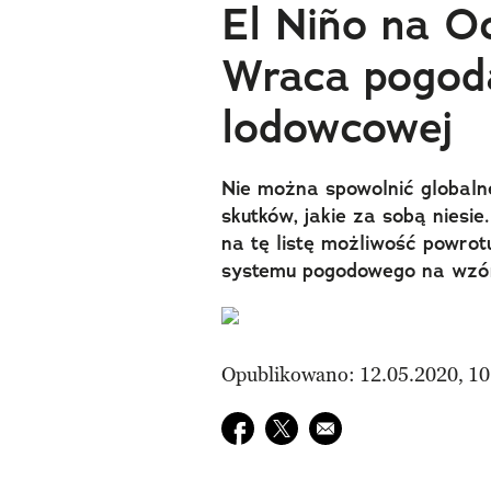
El Niño na O
Wraca pogoda
lodowcowej
Nie można spowolnić globaln
skutków, jakie za sobą niesi
na tę listę możliwość powrot
systemu pogodowego na wzór
Opublikowano: 12.05.2020, 10
Udostępnij na facebook
Udostępnij na twitter
E-mail do przyjaciela