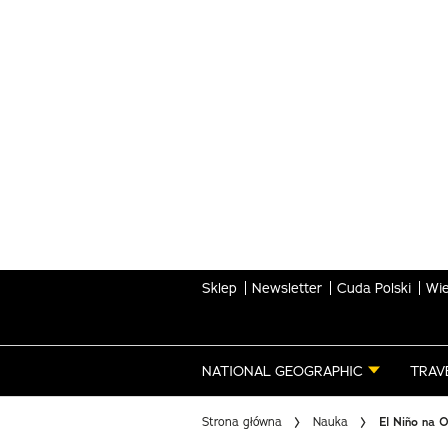
Skip
to
main
content
Sklep
Newsletter
Cuda Polski
Wie
NATIONAL GEOGRAPHIC
TRAV
Strona główna
Nauka
El Niño na 