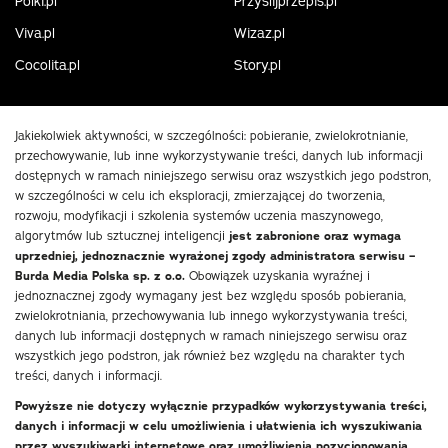
Polki.pl
Przyslijprzepis.pl
Viva.pl
Wizaz.pl
Cocolita.pl
Story.pl
Jakiekolwiek aktywności, w szczególności: pobieranie, zwielokrotnianie,
przechowywanie, lub inne wykorzystywanie treści, danych lub informacji
dostępnych w ramach niniejszego serwisu oraz wszystkich jego podstron,
w szczególności w celu ich eksploracji, zmierzającej do tworzenia,
rozwoju, modyfikacji i szkolenia systemów uczenia maszynowego,
algorytmów lub sztucznej inteligencji
jest zabronione oraz wymaga
uprzedniej, jednoznacznie wyrażonej zgody administratora serwisu –
Burda Media Polska sp. z o.o.
Obowiązek uzyskania wyraźnej i
jednoznacznej zgody wymagany jest bez względu sposób pobierania,
zwielokrotniania, przechowywania lub innego wykorzystywania treści,
danych lub informacji dostępnych w ramach niniejszego serwisu oraz
wszystkich jego podstron, jak również bez względu na charakter tych
treści, danych i informacji.
Powyższe nie dotyczy wyłącznie przypadków wykorzystywania treści,
danych i informacji w celu umożliwienia i ułatwienia ich wyszukiwania
przez wyszukiwarki internetowe oraz umożliwienia pozycjonowania