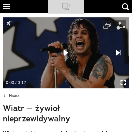
Skip
to
NATIONAL GEOGRAPHIC
main
content
TRAVELER
PODCASTY
Sklep
Newsletter
0:00 / 0:12
Cuda Polski
Nauka
Wielki Konkurs Fotograficzny
Wiatr – żywioł
Trendbook Podróżniczy
nieprzewidywalny
Polecane