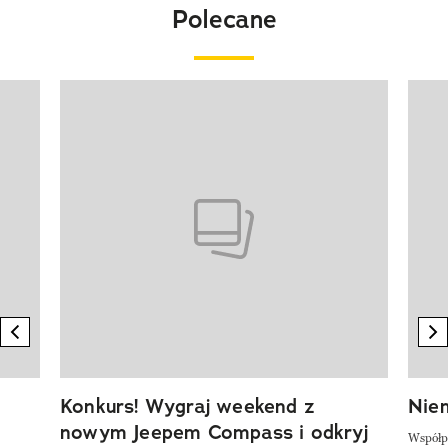
Polecane
Pokazywanie elementu 1 z 20
previous element
n
Konkurs! Wygraj weekend z
Niem
nowym Jeepem Compass i odkryj
Współp