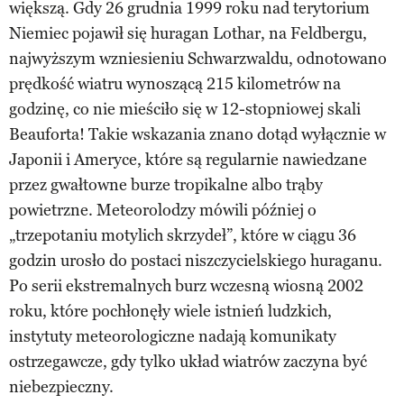
większą. Gdy 26 grudnia 1999 roku nad terytorium
Niemiec pojawił się huragan Lothar, na Feldbergu,
najwyższym wzniesieniu Schwarzwaldu, odnotowano
prędkość wiatru wynoszącą 215 kilometrów na
godzinę, co nie mieściło się w 12-stopniowej skali
Beauforta! Takie wskazania znano dotąd wyłącznie w
Japonii i Ameryce, które są regularnie nawiedzane
przez gwałtowne burze tropikalne albo trąby
powietrzne. Meteorolodzy mówili później o
„trzepotaniu motylich skrzydeł”, które w ciągu 36
godzin urosło do postaci niszczycielskiego huraganu.
Po serii ekstremalnych burz wczesną wiosną 2002
roku, które pochłonęły wiele istnień ludzkich,
instytuty meteorologiczne nadają komunikaty
ostrzegawcze, gdy tylko układ wiatrów zaczyna być
niebezpieczny.