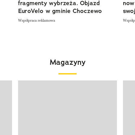
fragmenty wybrzeża. Objazd
now
EuroVelo w gminie Choczewo
swoj
Współpraca reklamowa
Współp
Magazyny
Pokazywanie elementu 1 z 4