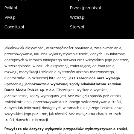
Polki.pl
Przyslijprzepis.pl
Viva.pl
Wizaz.pl
Cocolita.pl
Story.pl
Jakiekolwiek aktywności, w szczególności: pobieranie, zwielokrotnianie,
przechowywanie, lub inne wykorzystywanie treści, danych lub informacji
dostępnych w ramach niniejszego serwisu oraz wszystkich jego podstron,
w szczególności w celu ich eksploracji, zmierzającej do tworzenia,
rozwoju, modyfikacji i szkolenia systemów uczenia maszynowego,
algorytmów lub sztucznej inteligencji
jest zabronione oraz wymaga
uprzedniej, jednoznacznie wyrażonej zgody administratora serwisu –
Burda Media Polska sp. z o.o.
Obowiązek uzyskania wyraźnej i
jednoznacznej zgody wymagany jest bez względu sposób pobierania,
zwielokrotniania, przechowywania lub innego wykorzystywania treści,
danych lub informacji dostępnych w ramach niniejszego serwisu oraz
wszystkich jego podstron, jak również bez względu na charakter tych
treści, danych i informacji.
Powyższe nie dotyczy wyłącznie przypadków wykorzystywania treści,