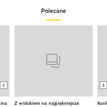
Polecane
Pokazywanie elementu 1 z 20
previous element
n
ina
Z widokiem na najpiękniejsze
Kon