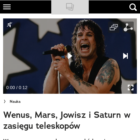
Skip
to
NATIONAL GEOGRAPHIC
main
content
TRAVELER
PODCASTY
Sklep
Newsletter
0:00 / 0:12
Cuda Polski
Nauka
Wielki Konkurs Fotograficzny
Wenus, Mars, Jowisz i Saturn w
Trendbook Podróżniczy
zasięgu teleskopów
Polecane