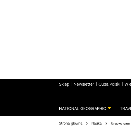
Skip
to
main
content
Sklep
Newsletter
Cuda Polski
Wie
NATIONAL GEOGRAPHIC
TRAV
Strona główna
Nauka
Urubko sam 