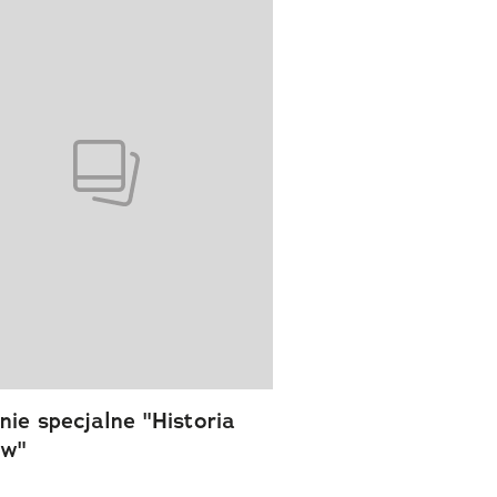
ie specjalne "Historia
ów"