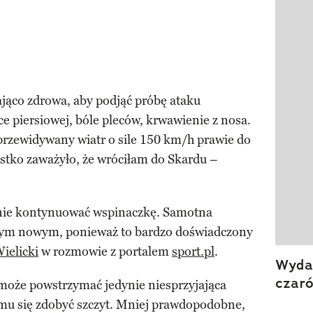
ająco zdrowa, aby podjąć próbę ataku
ce piersiowej, bóle pleców, krwawienie z nosa.
przewidywany wiatr o sile 150 km/h prawie do
stko zaważyło, że wróciłam do Skardu –
nie kontynuować wspinaczkę. Samotna
czym nowym, ponieważ to bardzo doświadczony
ielicki
w rozmowie z portalem
sport.pl
.
Wydan
czar
może powstrzymać jedynie niesprzyjająca
 mu się zdobyć szczyt. Mniej prawdopodobne,