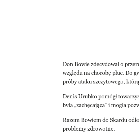
Don Bowie zdecydował o przer
względu na chorobę płuc. Do g
próby ataku szczytowego, któr
Denis Urubko pomógł towarzysz
była „zachęcająca” i mogła poz
Razem Bowiem do Skardu odleci
problemy zdrowotne.