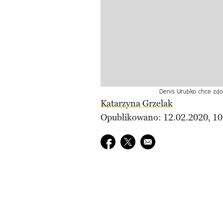
Denis Urubko chce zdo
Katarzyna Grzelak
Opublikowano: 12.02.2020, 10
Udostępnij na facebook
Udostępnij na twitter
E-mail do przyjaciela