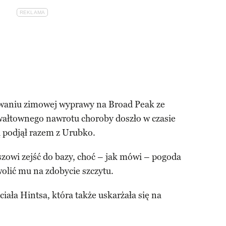
waniu zimowej wyprawy na Broad Peak ze
wałtownego nawrotu choroby doszło w czasie
ą podjął razem z Urubko.
owi zejść do bazy, choć – jak mówi – pogoda
wolić mu na zdobycie szczytu.
ała Hintsa, która także uskarżała się na