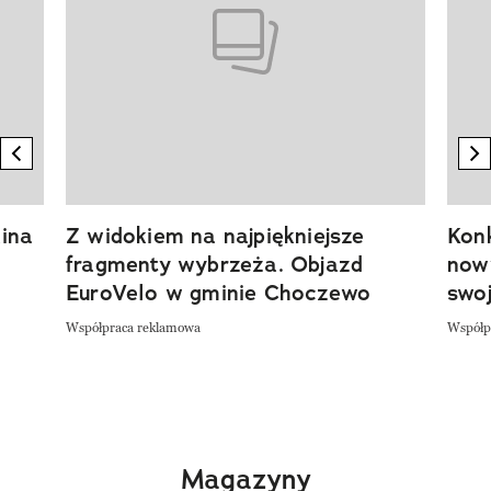
previous element
n
ina
Z widokiem na najpiękniejsze
Kon
fragmenty wybrzeża. Objazd
now
EuroVelo w gminie Choczewo
swoj
Współpraca reklamowa
Współp
Magazyny