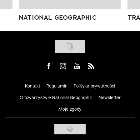
NATIONAL GEOGRAPHIC
TRA
Visit us on Facebook
Visit us on Instagram
Visit us on Youtube
Visit us on Rss
Kontakt
Regulamin
Polityka prywatności
O towarzystwie National Geographic
Newsletter
Moje zgody