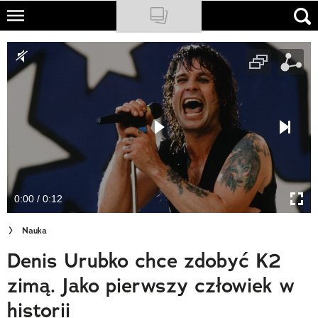
Skip
to
NATIONAL GEOGRAPHIC
main
content
TRAVELER
PODCASTY
Sklep
Newsletter
0:00 / 0:12
Cuda Polski
Nauka
Wielki Konkurs Fotograficzny
Denis Urubko chce zdobyć K2
Trendbook Podróżniczy
zimą. Jako pierwszy człowiek w
Polecane
historii