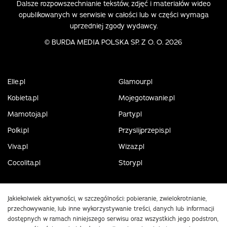
Dalsze rozpowszechnianie tekstów, zdjęć i materiałów wideo
opublikowanych w serwisie w całości lub w części wymaga
uprzedniej zgody wydawcy.
©
BURDA MEDIA POLSKA SP. Z O. O. 2026
Elle.pl
Glamour.pl
Kobieta.pl
Mojegotowanie.pl
Mamotoja.pl
Party.pl
Polki.pl
Przyslijprzepis.pl
Viva.pl
Wizaz.pl
Cocolita.pl
Story.pl
Jakiekolwiek aktywności, w szczególności: pobieranie, zwielokrotnianie,
przechowywanie, lub inne wykorzystywanie treści, danych lub informacji
dostępnych w ramach niniejszego serwisu oraz wszystkich jego podstron,