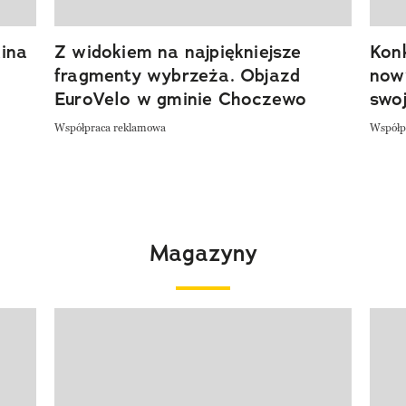
ina
Z widokiem na najpiękniejsze
Kon
fragmenty wybrzeża. Objazd
now
EuroVelo w gminie Choczewo
swoj
Współpraca reklamowa
Współp
Magazyny
Pokazywanie elementu 1 z 4