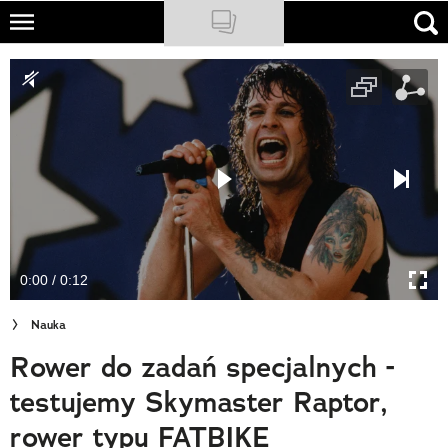
Skip
to
NATIONAL GEOGRAPHIC
main
content
TRAVELER
PODCASTY
Sklep
Newsletter
0:00 / 0:12
Cuda Polski
Nauka
Wielki Konkurs Fotograficzny
Rower do zadań specjalnych -
Trendbook Podróżniczy
testujemy Skymaster Raptor,
Polecane
rower typu FATBIKE