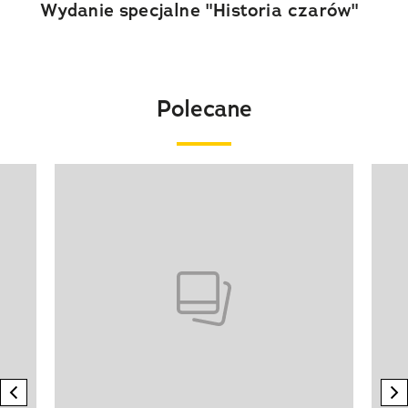
Wydanie specjalne "Historia czarów"
Polecane
Pokazywanie elementu 1 z 20
previous element
n