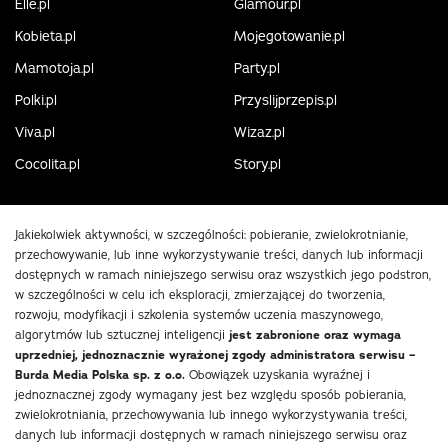
Elle.pl
Glamour.pl
Kobieta.pl
Mojegotowanie.pl
Mamotoja.pl
Party.pl
Polki.pl
Przyslijprzepis.pl
Viva.pl
Wizaz.pl
Cocolita.pl
Story.pl
Jakiekolwiek aktywności, w szczególności: pobieranie, zwielokrotnianie,
przechowywanie, lub inne wykorzystywanie treści, danych lub informacji
dostępnych w ramach niniejszego serwisu oraz wszystkich jego podstron,
w szczególności w celu ich eksploracji, zmierzającej do tworzenia,
rozwoju, modyfikacji i szkolenia systemów uczenia maszynowego,
algorytmów lub sztucznej inteligencji
jest zabronione oraz wymaga
uprzedniej, jednoznacznie wyrażonej zgody administratora serwisu –
Burda Media Polska sp. z o.o.
Obowiązek uzyskania wyraźnej i
jednoznacznej zgody wymagany jest bez względu sposób pobierania,
zwielokrotniania, przechowywania lub innego wykorzystywania treści,
danych lub informacji dostępnych w ramach niniejszego serwisu oraz