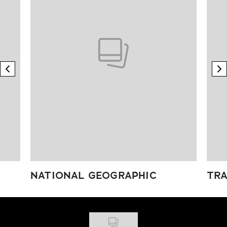
previous element
n
NATIONAL GEOGRAPHIC
TRA