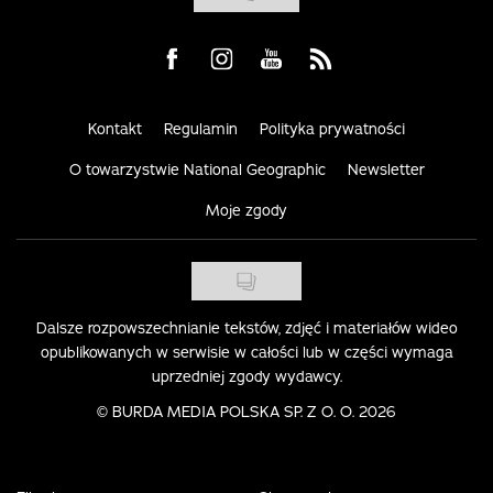
Visit us on Facebook
Visit us on Instagram
Visit us on Youtube
Visit us on Rss
Kontakt
Regulamin
Polityka prywatności
O towarzystwie National Geographic
Newsletter
Moje zgody
Dalsze rozpowszechnianie tekstów, zdjęć i materiałów wideo
opublikowanych w serwisie w całości lub w części wymaga
uprzedniej zgody wydawcy.
©
BURDA MEDIA POLSKA SP. Z O. O. 2026