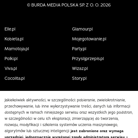
©
BURDA MEDIA POLSKA SP. Z O. O. 2026
Elle.pl
Glamour.pl
Kobieta.pl
Mojegotowanie.pl
Mamotoja.pl
Party.pl
Polki.pl
Przyslijprzepis.pl
Viva.pl
Wizaz.pl
Cocolita.pl
Story.pl
Jakiekolwiek aktywności, w szczególności: pobieranie, zwielokrotnianie,
przechowywanie, lub inne wykorzystywanie treści, danych lub informacji
dostępnych w ramach niniejszego serwisu oraz wszystkich jego podstron,
w szczególności w celu ich eksploracji, zmierzającej do tworzenia,
rozwoju, modyfikacji i szkolenia systemów uczenia maszynowego,
algorytmów lub sztucznej inteligencji
jest zabronione oraz wymaga
uprzedniej, jednoznacznie wyrażonej zgody administratora serwisu –