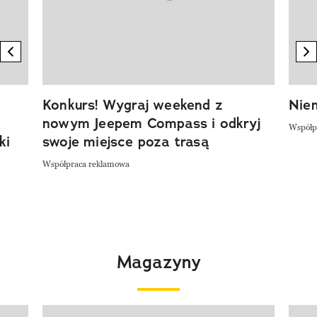
previous element
n
Konkurs! Wygraj weekend z
Niem
nowym Jeepem Compass i odkryj
Współp
ki
swoje miejsce poza trasą
Współpraca reklamowa
Magazyny