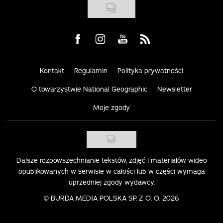
Visit us on Facebook
Visit us on Instagram
Visit us on Youtube
Visit us on Rss
Kontakt
Regulamin
Polityka prywatności
O towarzystwie National Geographic
Newsletter
Moje zgody
Dalsze rozpowszechnianie tekstów, zdjęć i materiałów wideo
opublikowanych w serwisie w całości lub w części wymaga
uprzedniej zgody wydawcy.
©
BURDA MEDIA POLSKA SP. Z O. O. 2026