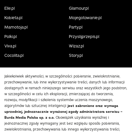
Elle.pl
Glamour.pl
Kobieta.pl
Mojegotowanie.pl
Mamotoja.pl
Party.pl
Polki.pl
Przyslijprzepis.pl
Viva.pl
Wizaz.pl
Cocolita.pl
Story.pl
Jakiekolwiek aktywności, w szczególności: pobieranie, zwielokrotnianie,
przechowywanie, lub inne wykorzystywanie treści, danych lub informacji
dostępnych w ramach niniejszego serwisu oraz wszystkich jego podstron,
w szczególności w celu ich eksploracji, zmierzającej do tworzenia,
rozwoju, modyfikacji i szkolenia systemów uczenia maszynowego,
algorytmów lub sztucznej inteligencji
jest zabronione oraz wymaga
uprzedniej, jednoznacznie wyrażonej zgody administratora serwisu –
Burda Media Polska sp. z o.o.
Obowiązek uzyskania wyraźnej i
jednoznacznej zgody wymagany jest bez względu sposób pobierania,
zwielokrotniania, przechowywania lub innego wykorzystywania treści,