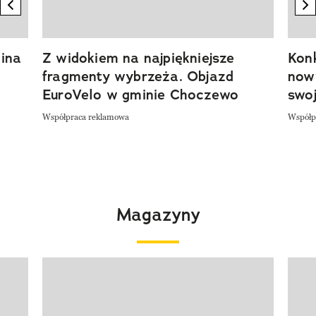
previous element
n
ina
Z widokiem na najpiękniejsze
Kon
fragmenty wybrzeża. Objazd
now
EuroVelo w gminie Choczewo
swoj
Współpraca reklamowa
Współp
Magazyny
Pokazywanie elementu 1 z 4