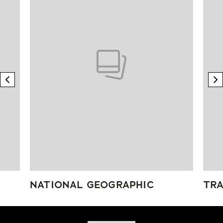
previous element
n
NATIONAL GEOGRAPHIC
TRA