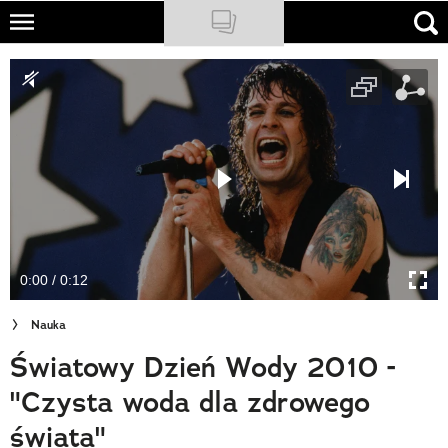
Skip
to
NATIONAL GEOGRAPHIC
main
content
TRAVELER
PODCASTY
Sklep
Newsletter
0:00 / 0:12
Cuda Polski
Nauka
Wielki Konkurs Fotograficzny
Światowy Dzień Wody 2010 -
Trendbook Podróżniczy
"Czysta woda dla zdrowego
Polecane
świata"