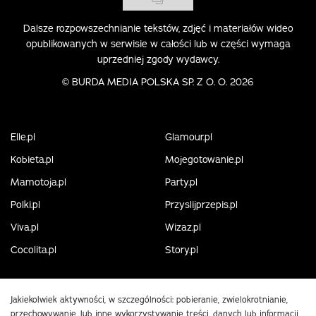
Dalsze rozpowszechnianie tekstów, zdjęć i materiałów wideo
opublikowanych w serwisie w całości lub w części wymaga
uprzedniej zgody wydawcy.
©
BURDA MEDIA POLSKA SP. Z O. O. 2026
Elle.pl
Glamour.pl
Kobieta.pl
Mojegotowanie.pl
Mamotoja.pl
Party.pl
Polki.pl
Przyslijprzepis.pl
Viva.pl
Wizaz.pl
Cocolita.pl
Story.pl
Jakiekolwiek aktywności, w szczególności: pobieranie, zwielokrotnianie,
przechowywanie, lub inne wykorzystywanie treści, danych lub informacji