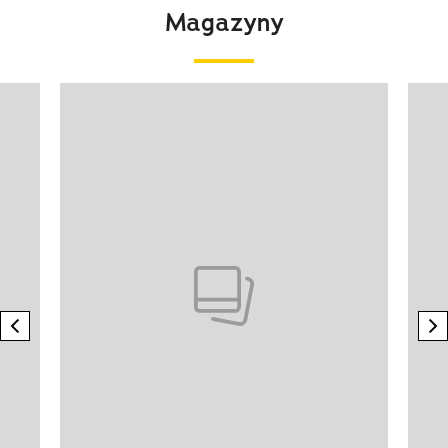
Magazyny
Pokazywanie elementu 1 z 4
previous element
n