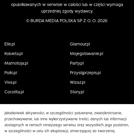
opublikowanych w serwisie w całości lub w części wymaga
uprzedniej zgody wydawcy.
©
BURDA MEDIA POLSKA SP. Z O. O. 2026
Elle.pl
Glamour.pl
Kobieta.pl
Mojegotowanie.pl
Mamotoja.pl
Party.pl
Polki.pl
Przyslijprzepis.pl
Viva.pl
Wizaz.pl
Cocolita.pl
Story.pl
Jakiekolwiek aktywności, w szczególności: pobieranie, zwielokrotnianie,
przechowywanie, lub inne wykorzystywanie treści, danych lub informacji
dostępnych w ramach niniejszego serwisu oraz wszystkich jego podstron,
w szczególności w celu ich eksploracji, zmierzającej do tworzenia,