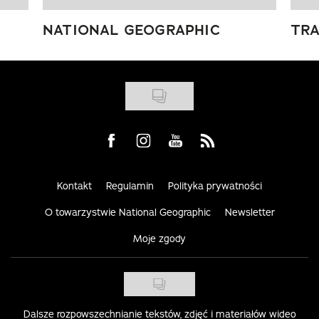
NATIONAL GEOGRAPHIC
TRA
Visit us on Facebook
Visit us on Instagram
Visit us on Youtube
Visit us on Rss
Kontakt
Regulamin
Polityka prywatności
O towarzystwie National Geographic
Newsletter
Moje zgody
Dalsze rozpowszechnianie tekstów, zdjęć i materiałów wideo