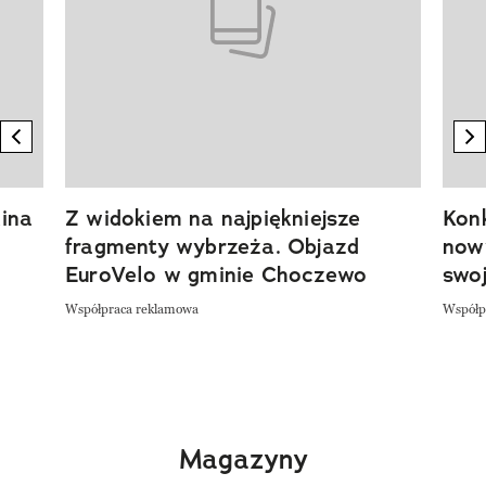
previous element
n
ina
Z widokiem na najpiękniejsze
Kon
fragmenty wybrzeża. Objazd
now
EuroVelo w gminie Choczewo
swoj
Współpraca reklamowa
Współp
Magazyny