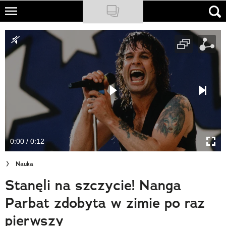
Skip
to
NATIONAL GEOGRAPHIC
main
content
TRAVELER
PODCASTY
Sklep
Newsletter
0:00 / 0:12
Cuda Polski
Nauka
Wielki Konkurs Fotograficzny
Stanęli na szczycie! Nanga
Trendbook Podróżniczy
Parbat zdobyta w zimie po raz
Polecane
pierwszy