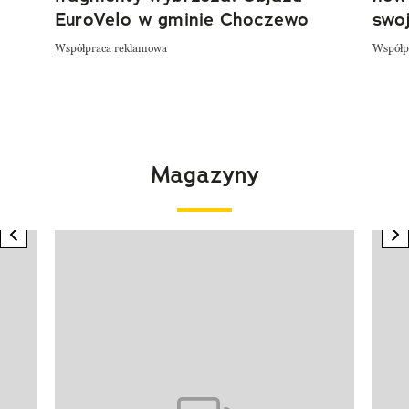
EuroVelo w gminie Choczewo
swoj
Współpraca reklamowa
Współp
Magazyny
previous element
n
Pokazywanie elementu 1 z 4