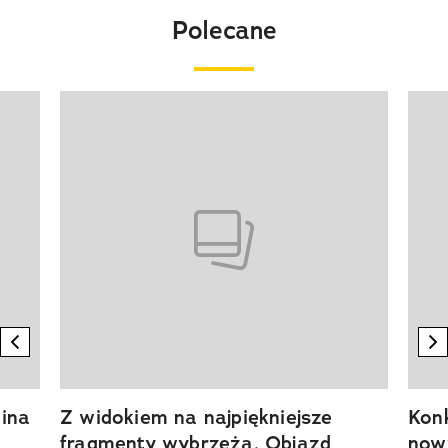
Polecane
Pokazywanie elementu 1 z 20
previous element
n
ina
Z widokiem na najpiękniejsze
Kon
fragmenty wybrzeża. Objazd
now