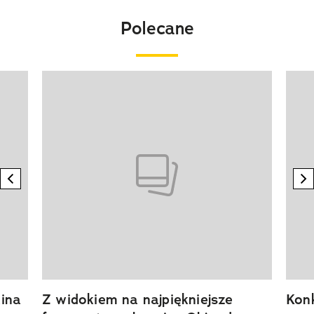
Polecane
Pokazywanie elementu 1 z 20
previous element
n
ina
Z widokiem na najpiękniejsze
Kon