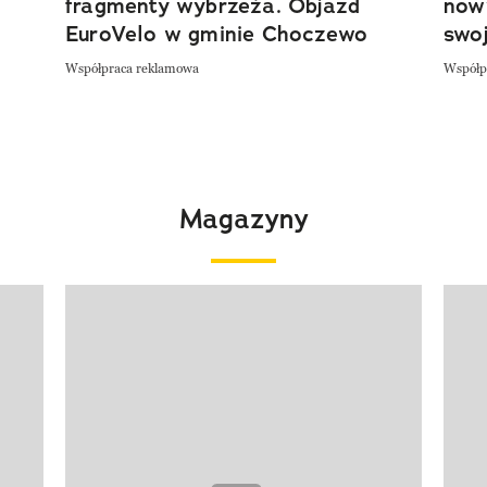
fragmenty wybrzeża. Objazd
now
EuroVelo w gminie Choczewo
swoj
Współpraca reklamowa
Współp
Magazyny
Pokazywanie elementu 1 z 4