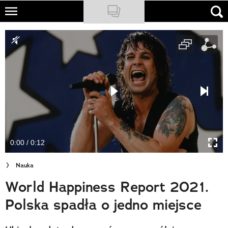
Skip
to
NATIONAL GEOGRAPHIC
main
content
TRAVELER
PODCASTY
Sklep
Newsletter
0:00 / 0:12
Cuda Polski
Nauka
Wielki Konkurs Fotograficzny
World Happiness Report 2021.
Trendbook Podróżniczy
Polska spadła o jedno miejsce
Polecane