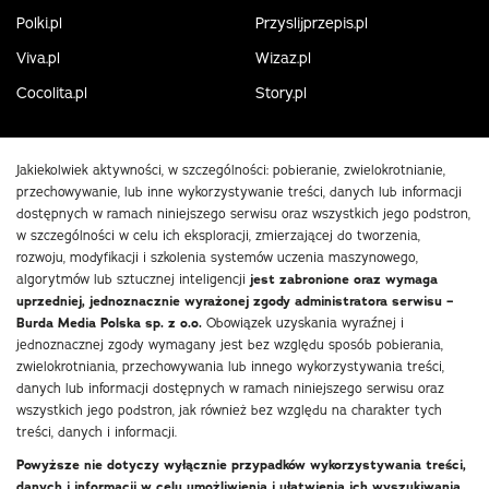
Polki.pl
Przyslijprzepis.pl
Viva.pl
Wizaz.pl
Cocolita.pl
Story.pl
Jakiekolwiek aktywności, w szczególności: pobieranie, zwielokrotnianie,
przechowywanie, lub inne wykorzystywanie treści, danych lub informacji
dostępnych w ramach niniejszego serwisu oraz wszystkich jego podstron,
w szczególności w celu ich eksploracji, zmierzającej do tworzenia,
rozwoju, modyfikacji i szkolenia systemów uczenia maszynowego,
algorytmów lub sztucznej inteligencji
jest zabronione oraz wymaga
uprzedniej, jednoznacznie wyrażonej zgody administratora serwisu –
Burda Media Polska sp. z o.o.
Obowiązek uzyskania wyraźnej i
jednoznacznej zgody wymagany jest bez względu sposób pobierania,
zwielokrotniania, przechowywania lub innego wykorzystywania treści,
danych lub informacji dostępnych w ramach niniejszego serwisu oraz
wszystkich jego podstron, jak również bez względu na charakter tych
treści, danych i informacji.
Powyższe nie dotyczy wyłącznie przypadków wykorzystywania treści,
danych i informacji w celu umożliwienia i ułatwienia ich wyszukiwania