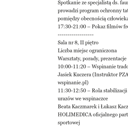
Spotkanie ze specjalistą ds. f
prowadzi program ochronny tatr
pomiędzy obecnością człowieka
17:30-21:00 – Pokaz filmów f
------------------
Sala nr 8, II piętro
Liczba miejsc ograniczona
Warsztaty, porady, prezentacje
10:00-11:20 – Wspinanie trad
Jasiek Kuczera (Instruktor P
wspinanie.pl)
11:30-12:50 – Rola stabilizacji 
urazów we wspinaczce
Beata Kaczmarek i Łukasz Kaczm
HOLIMEDICA oficjalnego partn
sportowej