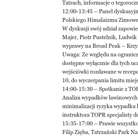
Tatrach, informacje o tegorocz
12:00-13:45 – Panel dyskusyjn
Polskiego Himalaizmu Zimow
W dyskusji swój udział zapowi
Majer, Piotr Pustelnik, Ludwik
wyprawy na Broad Peak – Krzysz
Uwaga: Ze względu na ograniczo
dostępne wyłącznie dla tych uc
wejściówki rozdawane w recepcj
10, do wyczerpania limitu miej
14:00-15:30 – Spotkanie z TO
Analiza wypadków lawinowych 
minimalizacji ryzyka wypadku 
instruktora TOPR specjalisty 
15:35-17:00 – Prawie wszystko
Filip Zięba, Tatrzański Park 