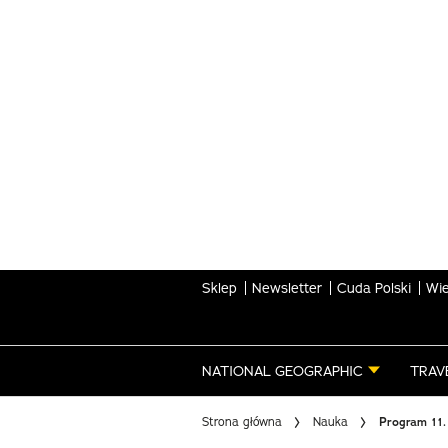
Skip
to
main
content
Sklep
Newsletter
Cuda Polski
Wie
NATIONAL GEOGRAPHIC
TRAV
Strona główna
Nauka
Program 11.