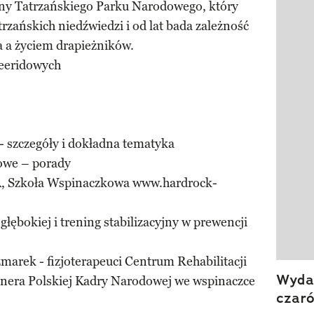
auny Tatrzańskiego Parku Narodowego, który
Pokazy
zańskich niedźwiedzi i od lat bada zależność
 a życiem drapieżników.
reeridowych
 - szczegóły i dokładna tematyka
owe – porady
ZA, Szkoła Wspinaczkowa www.hardrock-
głębokiej i trening stabilizacyjny w prewencji
arek - fizjoterapeuci Centrum Rehabilitacji
Wydan
era Polskiej Kadry Narodowej we wspinaczce
czar