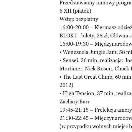
Przedstawiamy ramowy progr
6 XII (piątek)
Wstęp bezpłatny
16:00-20:00 – Kiermasz odzież
BLOK I - bilety, 28 zł, Główna 
16:00-19:30 – Międzynarodo
• Wenezuela Jungle Jam, 58 min
• Sensei, 26 min, realizacja: J
Mortimer, Nick Rosen, Chuck 
• The Last Great Climb, 60 min
2012)
• High Tension, 37 min, realiz
Zachary Barr
19:45-21:15 – Prelekcja amery
21:30-22:45 – Międzynarodowy
(w przypadku wolnych miejsc bę