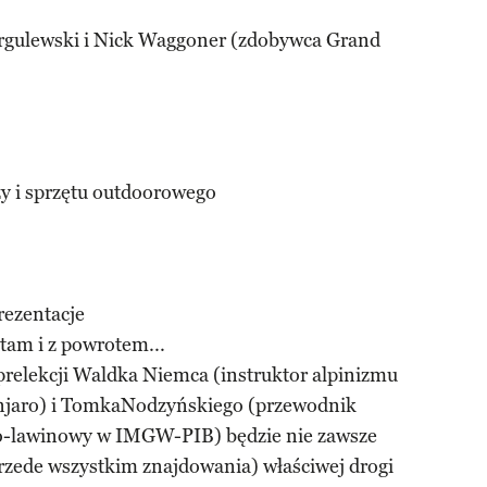
turgulewski i Nick Waggoner (zdobywca Grand
y i sprzętu outdoorowego
rezentacje
 tam i z powrotem...
relekcji Waldka Niemca (instruktor alpinizmu
njaro) i TomkaNodzyńskiego (przewodnik
owo-lawinowy w IMGW-PIB) będzie nie zawsze
przede wszystkim znajdowania) właściwej drogi