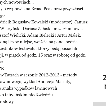
nych nowościach...
y o wyprawie na Broad Peak oraz przyszłości
ego
edzieli: Bogusław Kowalski (moderator), Janusz
 Wilczyński, Dariusz Załuski oraz członkowie
tof Wielicki, Adam Bielecki i Artur Małek.
ną liczbę miejsc, wejście na panel będzie
zestników festiwalu, którzy będą posiadali
i, w piątek od godz. 15 oraz w sobotę od godz.
sc.
PR
w Tatrach w sezonie 2012-2013 - metody
lawinowego, wykład Andrzeja Maciaty,
do analiz wypadków lawinowych
 o tatrzańskim niedźwiedziu
Narodowy