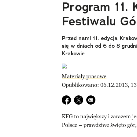
Program 11. 
Festiwalu Gó
Przed nami 11. edycja Krakow
się w dniach od 6 do 8 grud
Krakowie
Materiały prasowe
Opublikowano: 06.12.2013, 13
Udostępnij na facebook
Udostępnij na twitter
E-mail do przyjaciela
KFG to największy i zarazem jed
Polsce – prawdziwe święto gór,