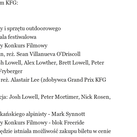
am KFG:
y i sprzętu outdoorowego
sala festiwalowa
wy Konkurs Filmowy
, reż. Sean Villanueva O'Driscoll
osh Lowell, Alex Lowther, Brett Lowell, Peter
Fryberger
 reż. Alastair Lee (zdobywca Grand Prix KFG
acja: Josh Lowell, Peter Mortimer, Nick Rosen,
kańskiego alpinisty - Mark Synnott
 Konkurs Filmowy - blok Freeride
dzie istniała możliwość zakupu biletu w cenie