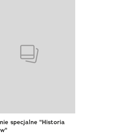
wanie elementu 1 z 1
ie specjalne "Historia
ów"