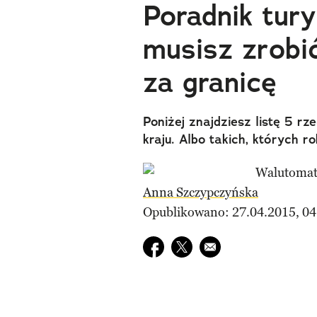
Poradnik tury
musisz zrobi
za granicę
Poniżej znajdziesz listę 5 r
kraju. Albo takich, których r
Anna Szczypczyńska
Opublikowano: 27.04.2015, 04
Udostępnij na facebook
Udostępnij na twitter
E-mail do przyjaciela