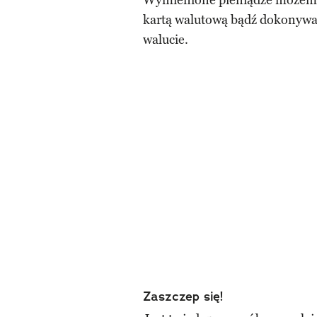
Wymienione pieniądze możemy 
kartą walutową bądź dokonywa
walucie.
Zaszczep się!