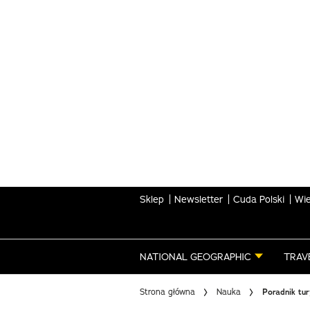
Skip
to
main
content
Sklep
Newsletter
Cuda Polski
Wie
NATIONAL GEOGRAPHIC
TRAV
Strona główna
Nauka
Poradnik tu