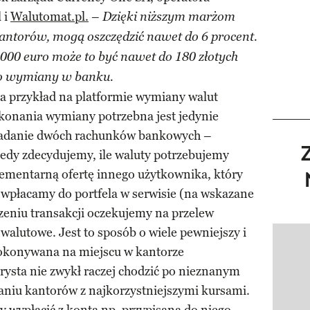
 i
Walutomat.pl.
–
Dzięki niższym marżom
-kantorów, mogą oszczędzić nawet do 6 procent.
00 euro może to być nawet do 180 złotych
o wymiany w banku.
a przykład na platformie wymiany walut
onania wymiany potrzebna jest jedynie
osiadanie dwóch rachunków bankowych –
edy zdecydujemy, ile waluty potrzebujemy
ementarną ofertę innego użytkownika, który
 wpłacamy do portfela w serwisie (na wskazane
zeniu transakcji oczekujemy na przelew
walutowe. Jest to sposób o wiele pewniejszy i
Pokazy
dokonywana na miejscu w kantorze
rysta nie zwykł raczej chodzić po nieznanym
niu kantorów z najkorzystniejszymi kursami.