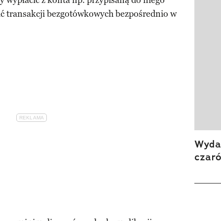
wypłacić z konta np. przypisaną do niego
ć transakcji bezgotówkowych bezpośrednio w
Wydan
czar