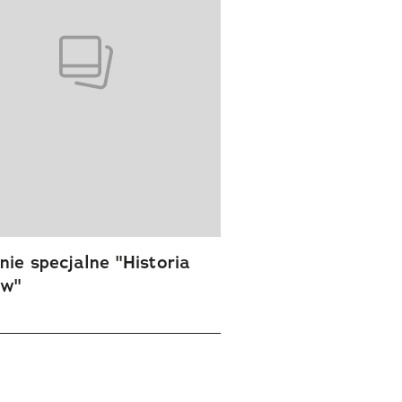
ie specjalne "Historia
ów"