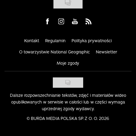
Visit us on Facebook
Visit us on Instagram
Visit us on Youtube
Visit us on Rss
Kontakt
Regulamin
Polityka prywatności
O towarzystwie National Geographic
Newsletter
Moje zgody
Dalsze rozpowszechnianie tekstów, zdjęć i materiałów wideo
opublikowanych w serwisie w całości lub w części wymaga
uprzedniej zgody wydawcy.
©
BURDA MEDIA POLSKA SP. Z O. O. 2026