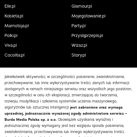
Elle.pl
Glamour.pl
Kobieta.pl
Mojegotowanie.pl
Mamotoja.pl
Party.pl
Polki.pl
Przyslijprzepis.pl
Viva.pl
Wizaz.pl
Cocolita.pl
Story.pl
Jakiekolwiek aktywności, w szczególności: pobieranie, zwielokrotnianie,
przechowywanie, lub inne wykorzystywanie treści, danych lub informacji
dostępnych w ramach niniejszego serwisu oraz wszystkich jego podstron,
w szczególności w celu ich eksploracji, zmierzającej do tworzenia,
rozwoju, modyfikacji i szkolenia systemów uczenia maszynowego,
algorytmów lub sztucznej inteligencji
jest zabronione oraz wymaga
uprzedniej, jednoznacznie wyrażonej zgody administratora serwisu –
Burda Media Polska sp. z o.o.
Obowiązek uzyskania wyraźnej i
jednoznacznej zgody wymagany jest bez względu sposób pobierania,
zwielokrotniania, przechowywania lub innego wykorzystywania treści,