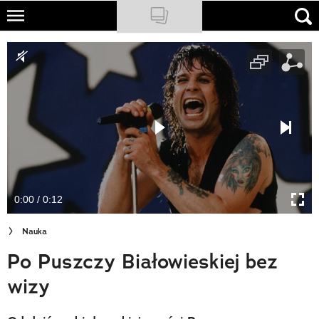
Skip
to
NATIONAL GEOGRAPHIC
main
content
TRAVELER
PODCASTY
Sklep
Newsletter
0:00 / 0:12
Cuda Polski
Nauka
Wielki Konkurs Fotograficzny
Po Puszczy Białowieskiej bez
Trendbook Podróżniczy
wizy
Polecane