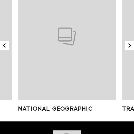
previous element
n
NATIONAL GEOGRAPHIC
TRA