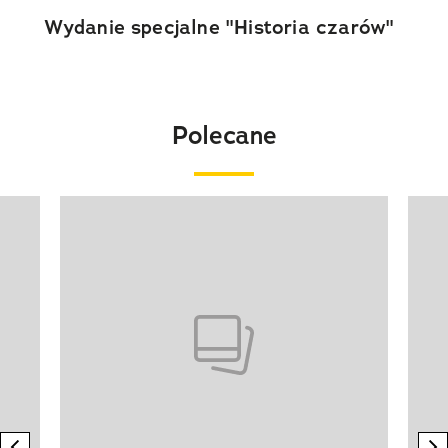
Wydanie specjalne "Historia czarów"
Polecane
Pokazywanie elementu 1 z 20
previous element
n