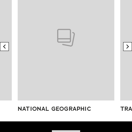
previous element
n
NATIONAL GEOGRAPHIC
TRA