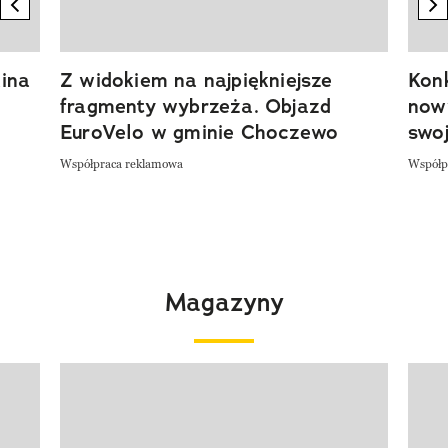
previous element
n
ina
Z widokiem na najpiękniejsze
Kon
fragmenty wybrzeża. Objazd
now
EuroVelo w gminie Choczewo
swoj
Współpraca reklamowa
Współp
Magazyny
Pokazywanie elementu 1 z 4