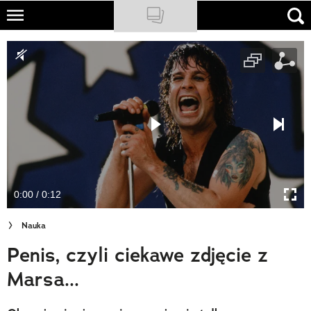
Skip
to
NATIONAL GEOGRAPHIC
main
content
TRAVELER
PODCASTY
Sklep
Newsletter
0:00 / 0:12
Cuda Polski
Nauka
Wielki Konkurs Fotograficzny
Penis, czyli ciekawe zdjęcie z
Trendbook Podróżniczy
Marsa...
Polecane