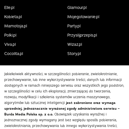
Elle.pl
Glamour.pl
Kobieta.pl
Mojegotowanie.pl
Mamotoja.pl
Party.pl
Polki.pl
Przyslijprzepis.pl
Viva.pl
Wizaz.pl
Cocolita.pl
Story.pl
Jakiekolwiek aktywności, w szczególności: pobieranie, zwielokrotnianie,
przechowywanie, lub inne wykorzystywanie treści, danych lub informacji
dostępnych w ramach niniejszego serwisu oraz wszystkich jego podstron,
w szczególności w celu ich eksploracji, zmierzającej do tworzenia,
rozwoju, modyfikacji i szkolenia systemów uczenia maszynowego,
algorytmów lub sztucznej inteligencji
jest zabronione oraz wymaga
uprzedniej, jednoznacznie wyrażonej zgody administratora serwisu –
Burda Media Polska sp. z o.o.
Obowiązek uzyskania wyraźnej i
jednoznacznej zgody wymagany jest bez względu sposób pobierania,
zwielokrotniania, przechowywania lub innego wykorzystywania treści,