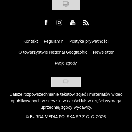
Visit us on Facebook
Visit us on Instagram
Visit us on Youtube
Visit us on Rss
Kontakt
Regulamin
Polityka prywatności
O towarzystwie National Geographic
Newsletter
Moje zgody
Dalsze rozpowszechnianie tekstów, zdjęć i materiałów wideo
opublikowanych w serwisie w całości lub w części wymaga
uprzedniej zgody wydawcy.
©
BURDA MEDIA POLSKA SP. Z O. O. 2026