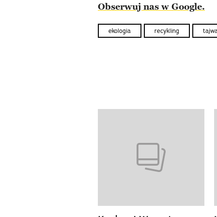
Obserwuj nas w Google.
ekologia
recykling
tajw
previous element
Pokazywanie elementów od 1 d