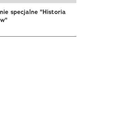
ie specjalne "Historia
ów"