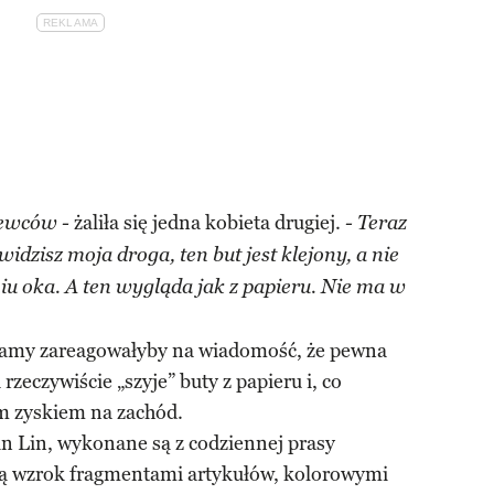
żaliła się jedna kobieta drugiej.
zewców -
- Teraz
idzisz moja droga, ten but jest klejony, a nie
iu oka. A ten wygląda jak z papieru. Nie ma w
damy zareagowałyby na wiadomość, że pewna
zeczywiście „szyje” buty z papieru i, co
im zyskiem na zachód.
in Lin, wykonane są z codziennej prasy
ają wzrok fragmentami artykułów, kolorowymi