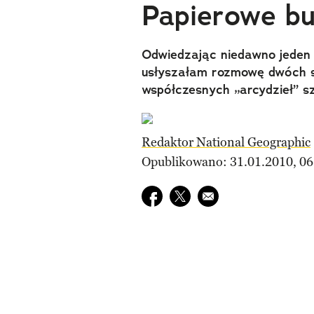
Papierowe bu
Odwiedzając niedawno jeden
usłyszałam rozmowę dwóch s
współczesnych „arcydzieł” s
Redaktor National Geographic
Opublikowano: 31.01.2010, 06
Udostępnij na facebook
Udostępnij na twitter
E-mail do przyjaciela