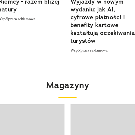
Niemcy - razem bliżej
Wyjazdy w nowym
natury
wydaniu: jak AI,
cyfrowe płatności i
Współpraca reklamowa
benefity kartowe
kształtują oczekiwani
turystów
Współpraca reklamowa
Magazyny
 4 z 4