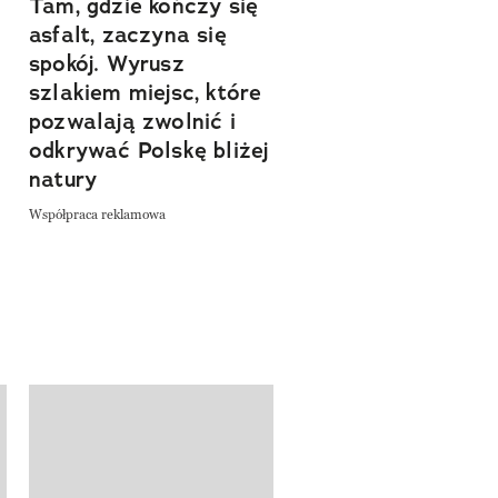
Tam, gdzie kończy się
Szlakiem natury.
asfalt, zaczyna się
Sprawdź, czym
spokój. Wyrusz
zachwyca Turyngi
szlakiem miejsc, które
Współpraca reklamowa
a
pozwalają zwolnić i
odkrywać Polskę bliżej
natury
Współpraca reklamowa