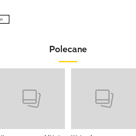
an
Polecane
o 4 z 20