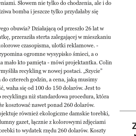
niami. Słowem nie tylko do chodzenia, ale i do
ziwa bomba i jeszcze tylko przydałaby się
ego obuwia? Działającą od przeszło 26 lat w
kę, przeraziła sterta zalegającej w mieszkaniu
kolorowe czasopisma, ulotki reklamowe. -
przypomina ogromne wysypisko śmieci, a o
a mało kto pamięta - mówi projektantka. Colin
myśliła recykling w nowej postaci. „Szycie”
h do czterech godzin, a cena, jaką musimy
ść, waha się od 100 do 150 dolarów. Jest to
b recyklingu niż standardowa procedura, która
oże kosztować nawet ponad 260 dolarów.
ojektuje również ekologiczne damskie torebki,
olumny gazet, łącznie z kolorowymi zdjęciami
torebki to wydatek rzędu 260 dolarów. Koszty