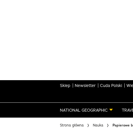
Skip
to
main
content
Sklep
Newsletter
Cuda Polski
Wie
NATIONAL GEOGRAPHIC
TRAV
Strona główna
Nauka
Papierowe b