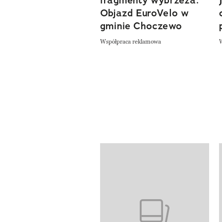
fragmenty wybrzeża.
Objazd EuroVelo w
gminie Choczewo
Współpraca reklamowa
Pokazywanie elementów od 1 do