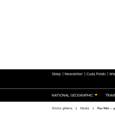
Skip
to
main
content
Sklep
Newsletter
Cuda Polski
Wie
NATIONAL GEOGRAPHIC
TRAV
Strona główna
Nauka
Pan Nikt – p