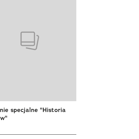
ie specjalne "Historia
ów"