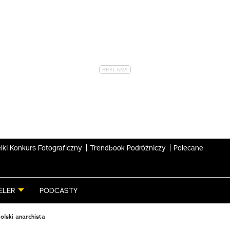
lki Konkurs Fotograficzny
Trendbook Podróżniczy
Polecane
ELER
PODCASTY
olski anarchista