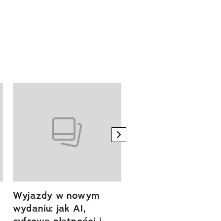
next element
Wyjazdy w nowym
Tam, gdzie kończy 
wydaniu: jak AI,
asfalt, zaczyna się