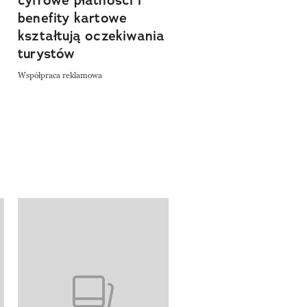
cyfrowe płatności i
spokój. Wyrusz
benefity kartowe
szlakiem miejsc, kt
kształtują oczekiwania
pozwalają zwolnić 
turystów
odkrywać Polskę bl
natury
Współpraca reklamowa
Współpraca reklamowa