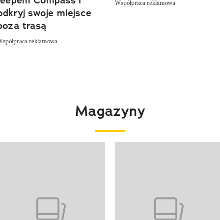
Jeepem Compass i
Współpraca reklamowa
odkryj swoje miejsce
poza trasą
Współpraca reklamowa
Magazyny
 4 z 4