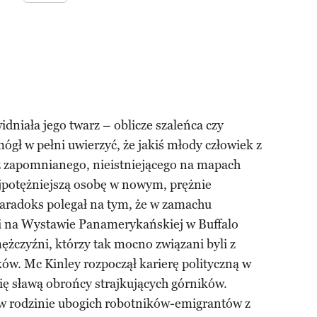
dniała jego twarz – oblicze szaleńca czy
 mógł w pełni uwierzyć, że jakiś młody człowiek z
z zapomnianego, nieistniejącego na mapach
ajpotężniejszą osobę w nowym, prężnie
Paradoks polegał na tym, że w zamachu
 na Wystawie Panamerykańskiej w Buffalo
ężczyźni, którzy tak mocno związani byli z
ów. Mc Kinley rozpoczął karierę polityczną w
się sławą obrońcy strajkujących górników.
w rodzinie ubogich robotników-emigrantów z