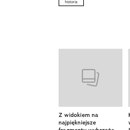
historia
Pokazywanie elementów od 1 d
previous element
Z widokiem na
najpiękniejsze