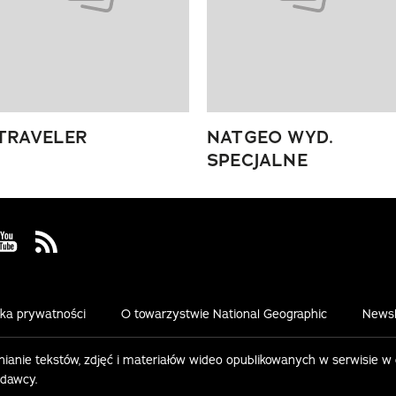
TRAVELER
NATGEO WYD.
SPECJALNE
 Facebook
us on Instagram
Visit us on Youtube
Visit us on Rss
yka prywatności
O towarzystwie National Geographic
Newsl
ianie tekstów, zdjęć i materiałów wideo opublikowanych w serwisie w
ydawcy.