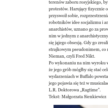
terenów zaboru rosyjskiego, by
protestów. Harujący fizycznie
przyswoił sobie, rozprzestrzen
robotników idee socjalizmu i a
anarchistów, uznano go za pro
nim w jednym z anarchistyczny
się jąjego obsesją. Gdy go zreal
strajkowym pseudonimem, co m
Nieman, czyli Fred Nikt.
Po wykonaniu na nim wyroku wł
że jego grób mógłby się stać c
wydarzeniach w Buffalo powsta
jego pojawia się też w musicala
L.R. Doktorowa „Ragtime”.
Tekst: Małgorzata Sienkiewicz