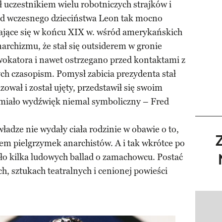
ł uczestnikiem wielu robotniczych strajków i
 od wczesnego dzieciństwa Leon tak mocno
iające się w końcu XIX w. wśród amerykańskich
narchizmu, że stał się outsiderem w gronie
wokatora i nawet ostrzegano przed kontaktami z
ch czasopism. Pomysł zabicia prezydenta stał
izował i został ujęty, przedstawił się swoim
iało wydźwięk niemal symboliczny – Fred
adze nie wydały ciała rodzinie w obawie o to,
elem pielgrzymek anarchistów. A i tak wkrótce po
ło kilka ludowych ballad o zamachowcu. Postać
ch, sztukach teatralnych i cenionej powieści
Pokazy