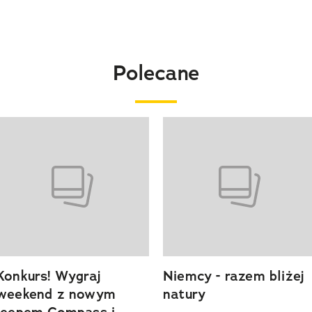
Polecane
o 4 z 20
Konkurs! Wygraj
Niemcy - razem bliżej
weekend z nowym
natury