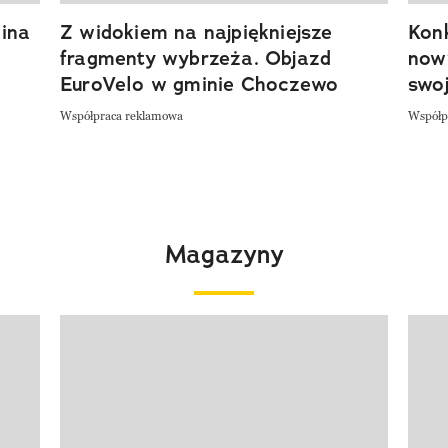
ina
Z widokiem na najpiękniejsze
Kon
fragmenty wybrzeża. Objazd
now
EuroVelo w gminie Choczewo
swoj
Współpraca reklamowa
Współp
Magazyny
Pokazywanie elementu 1 z 4