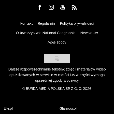
Visit us on Facebook
Visit us on Instagram
Visit us on Youtube
Visit us on Rss
Kontakt
Regulamin
Polityka prywatności
O towarzystwie National Geographic
Newsletter
Moje zgody
Dalsze rozpowszechnianie tekstów, zdjęć i materiałów wideo
opublikowanych w serwisie w całości lub w części wymaga
uprzedniej zgody wydawcy.
©
BURDA MEDIA POLSKA SP. Z O. O. 2026
Elle.pl
Glamour.pl