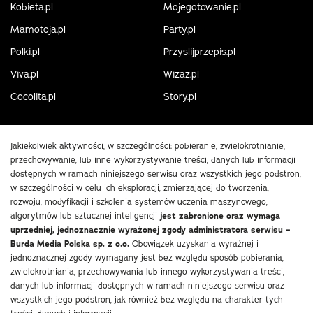
Kobieta.pl
Mojegotowanie.pl
Mamotoja.pl
Party.pl
Polki.pl
Przyslijprzepis.pl
Viva.pl
Wizaz.pl
Cocolita.pl
Story.pl
Jakiekolwiek aktywności, w szczególności: pobieranie, zwielokrotnianie,
przechowywanie, lub inne wykorzystywanie treści, danych lub informacji
dostępnych w ramach niniejszego serwisu oraz wszystkich jego podstron,
w szczególności w celu ich eksploracji, zmierzającej do tworzenia,
rozwoju, modyfikacji i szkolenia systemów uczenia maszynowego,
algorytmów lub sztucznej inteligencji
jest zabronione oraz wymaga
uprzedniej, jednoznacznie wyrażonej zgody administratora serwisu –
Burda Media Polska sp. z o.o.
Obowiązek uzyskania wyraźnej i
jednoznacznej zgody wymagany jest bez względu sposób pobierania,
zwielokrotniania, przechowywania lub innego wykorzystywania treści,
danych lub informacji dostępnych w ramach niniejszego serwisu oraz
wszystkich jego podstron, jak również bez względu na charakter tych