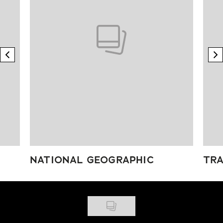
previous element
n
NATIONAL GEOGRAPHIC
TRA