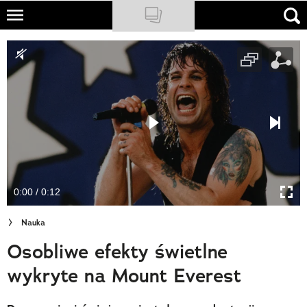
Skip
to
NATIONAL GEOGRAPHIC
main
content
TRAVELER
PODCASTY
Sklep
Newsletter
0:00 / 0:12
Cuda Polski
Nauka
Wielki Konkurs Fotograficzny
Osobliwe efekty świetlne
Trendbook Podróżniczy
wykryte na Mount Everest
Polecane