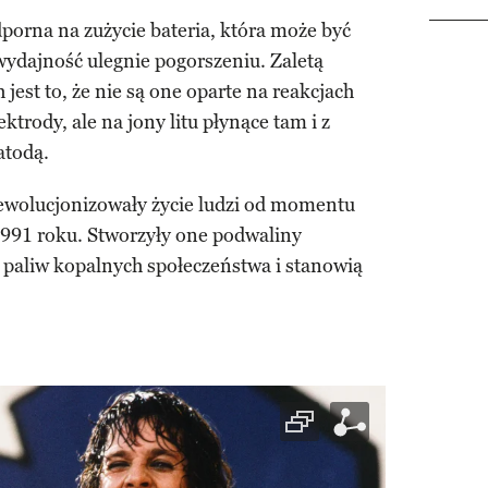
dporna na zużycie bateria, która może być
 wydajność ulegnie pogorszeniu. Zaletą
est to, że nie są one oparte na reakcjach
ktrody, ale na jony litu płynące tam i z
atodą.
ewolucjonizowały życie ludzi od momentu
991 roku. Stworzyły one podwaliny
paliw kopalnych społeczeństwa i stanowią
.