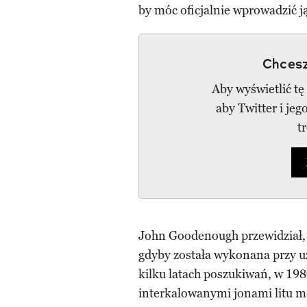
by móc oficjalnie wprowadzić j
Chcesz
Aby wyświetlić tę
aby Twitter i je
t
John Goodenough przewidział, ż
gdyby została wykonana przy uż
kilku latach poszukiwań, w 1980
interkalowanymi jonami litu m