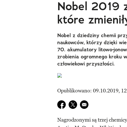
Nobel 2019 z
które zmienił
Nobel z dziedziny chemii pr
naukowców, którzy dzięki wie
70. akumulatory litowo-jono
zrobienia ogromnego kroku w 
człowiekowi przyszłości.
Opublikowano: 09.10.2019, 12
Udostępnij na facebook
Udostępnij na twitter
E-mail do przyjaciela
Nagrodzonymi są trzej chemic