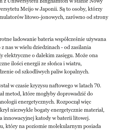
am z Uniwersytetu Binghamton w stanie Nowy
ersytetu Meijo w Japonii. Są to osoby, którzy
mulatorów litowo-jonowych, zarówno od strony
krotne ładowanie bateria współcześnie używana
 z nas w wielu dziedzinach - od zasilania
dy elektryczne o dalekim zasięgu. Może ona
ne ilości energii ze słońca i wiatru,
zenie od szkodliwych paliw kopalnych.
tał w czasie kryzysu naftowego w latach 70.
ał metod, które mogłyby doprowadzić do
hnologii energetycznych. Rozpoczął więc
rył niezwykle bogaty energetycznie materiał,
a innowacyjnej katody w baterii litowej.
nu, który na poziomie molekularnym posiada