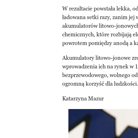
W rezultacie powstała lekka, o
ładowana setki razy, zanim jej
akumulatorów litowo-jonowych j
chemicznych, które rozbijają ele
powrotem pomiędzy anodą a k
Akumulatory litowo-jonowe zr
wprowadzenia ich na rynek w 1
bezprzewodowego, wolnego od 
ogromną korzyść dla ludzkości
Katarzyna Mazur