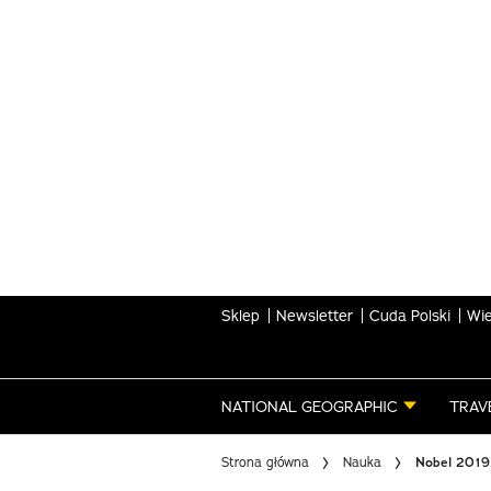
Skip
to
main
content
Sklep
Newsletter
Cuda Polski
Wie
NATIONAL GEOGRAPHIC
TRAV
Strona główna
Nauka
Nobel 2019 z