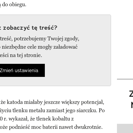
ą do obiegu.
 zobaczyć tę treść?
 treść, potrzebujemy Twojej zgody,
go niezbędne cele mogły załadować
reści na tej stronie.
Zmień ustawienia
e katoda miałaby jeszcze większy potencjał,
yciu tlenku metalu zamiast jego siarczku. Po
 r. wykazał, że tlenek kobaltu z
oże podnieść moc baterii nawet dwukrotnie.