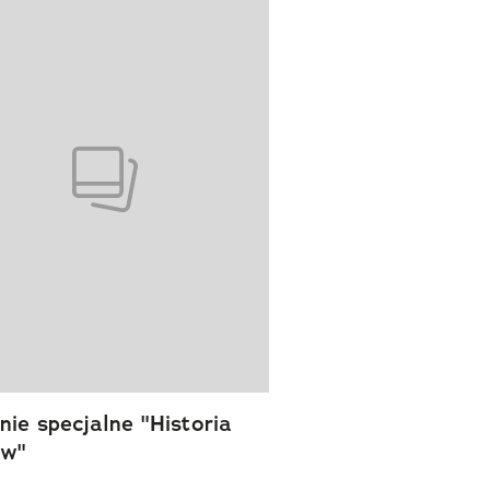
wanie elementu 1 z 1
ie specjalne "Historia
ów"