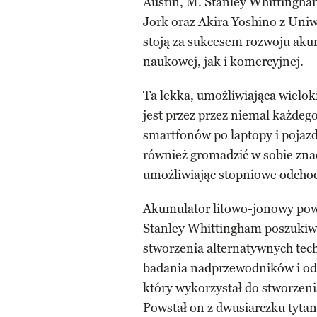
Austin, M. Stanley Whittingh
Jork oraz Akira Yoshino z Uniw
stoją za sukcesem rozwoju aku
naukowej, jak i komercyjnej.
Ta lekka, umożliwiająca wielo
jest przez przez niemal każdego
smartfonów po laptopy i pojaz
również gromadzić w sobie znacz
umożliwiając stopniowe odchod
Akumulator litowo-jonowy pows
Stanley Whittingham poszukiw
stworzenia alternatywnych tec
badania nadprzewodników i odk
który wykorzystał do stworzeni
Powstał on z dwusiarczku tyta