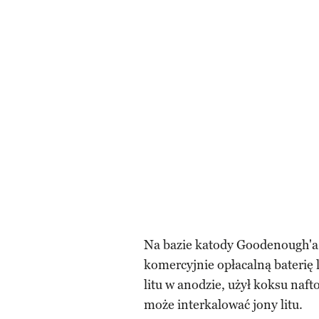
Na bazie katody Goodenough'a 
komercyjnie opłacalną baterię
litu w anodzie, użył koksu naf
może interkalować jony litu.