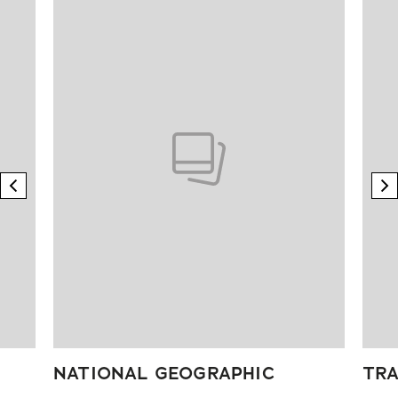
previous element
n
NATIONAL GEOGRAPHIC
TRA