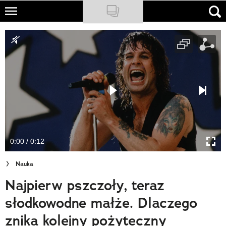
Skip
to
NATIONAL GEOGRAPHIC
main
content
TRAVELER
PODCASTY
Sklep
Newsletter
0:00 / 0:12
Cuda Polski
Nauka
Wielki Konkurs Fotograficzny
Najpierw pszczoły, teraz
Trendbook Podróżniczy
słodkowodne małże. Dlaczego
Polecane
znika kolejny pożyteczny