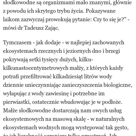
słodkowodne są organizmami mało znanymi, głównie
z powodu ich skrytego trybu życia. Pokazywane
laikom zazwyczaj prowokują pytanie: Czy to się je?" -
mówi dr Tadeusz Zając.
Tymczasem - jak dodaje - w najlepiej zachowanych
ekosystemach rzecznych i jeziornych dno i brzegi
pokrywają setki tysięcy dużych, kilku-
kilkunastocentymetrowych małży, z których każdy
potrafi przefiltrować kilkadziesiąt litrów wody
dziennie unieczynniając zanieczyszczenia biologiczne,
wyłapując z wody zawiesinę i potrzebne im
pierwiastki, ostatecznie wbudowując je w podłoże.
Małże słodkowodne dostarczają nam owych usług
ekosystemowych na masową skalę - w naturalnych
ekosystemach wodnych mogą występować tak gęsto,
że ich liczebność ogranicza tylko przestrzeń. Ich