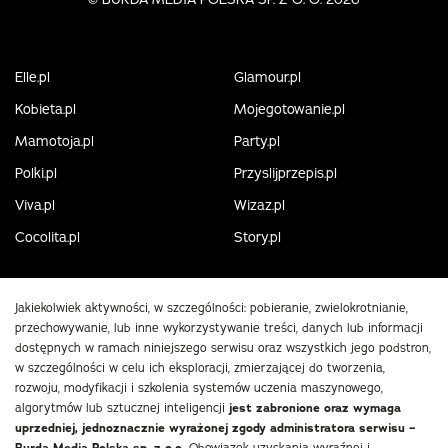
Elle.pl
Glamour.pl
Kobieta.pl
Mojegotowanie.pl
Mamotoja.pl
Party.pl
Polki.pl
Przyslijprzepis.pl
Viva.pl
Wizaz.pl
Cocolita.pl
Story.pl
Jakiekolwiek aktywności, w szczególności: pobieranie, zwielokrotnianie,
przechowywanie, lub inne wykorzystywanie treści, danych lub informacji
dostępnych w ramach niniejszego serwisu oraz wszystkich jego podstron,
w szczególności w celu ich eksploracji, zmierzającej do tworzenia,
rozwoju, modyfikacji i szkolenia systemów uczenia maszynowego,
algorytmów lub sztucznej inteligencji
jest zabronione oraz wymaga
uprzedniej, jednoznacznie wyrażonej zgody administratora serwisu –
Obowiązek uzyskania wyraźnej i