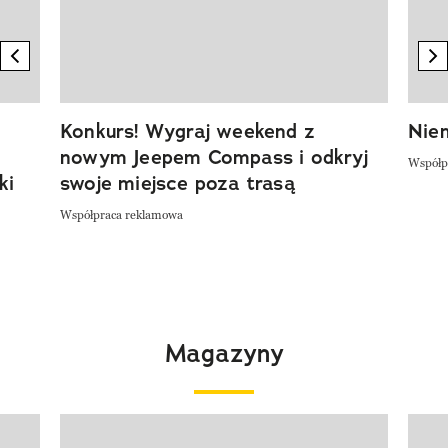
previous element
n
Konkurs! Wygraj weekend z
Niem
nowym Jeepem Compass i odkryj
Współp
ki
swoje miejsce poza trasą
Współpraca reklamowa
Magazyny
Pokazywanie elementu 1 z 4