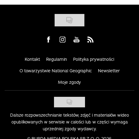
Visit us on Facebook
Visit us on Instagram
Visit us on Youtube
Visit us on Rss
Kontakt
Regulamin
Polityka prywatności
O towarzystwie National Geographic
Newsletter
Moje zgody
Dalsze rozpowszechnianie tekstów, zdjęć i materiałów wideo
opublikowanych w serwisie w całości lub w części wymaga
uprzedniej zgody wydawcy.
©
BURDA MEDIA POLSKA SP. Z O. O. 2026