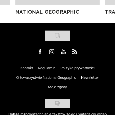
NATIONAL GEOGRAPHIC
TRA
Visit us on Facebook
Visit us on Instagram
Visit us on Youtube
Visit us on Rss
Kontakt
Regulamin
Polityka prywatności
O towarzystwie National Geographic
Newsletter
Moje zgody
Dalsze rozpowszechnianie tekstów, zdjęć i materiałów wideo