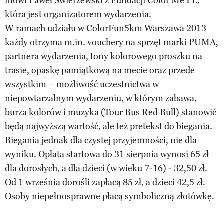
mówi Paweł Świerżewski z Fundacji Color Me PL,
która jest organizatorem wydarzenia.
W ramach udziału w ColorFun5km Warszawa 2013
każdy otrzyma m.in. vouchery na sprzęt marki PUMA,
partnera wydarzenia, tony kolorowego proszku na
trasie, opaskę pamiątkową na mecie oraz przede
wszystkim – możliwość uczestnictwa w
niepowtarzalnym wydarzeniu, w którym zabawa,
burza kolorów i muzyka (Tour Bus Red Bull) stanowić
będą najwyższą wartość, ale też pretekst do biegania.
Biegania jednak dla czystej przyjemności, nie dla
wyniku. Opłata startowa do 31 sierpnia wynosi 65 zł
dla dorosłych, a dla dzieci (w wieku 7-16) - 32,50 zł.
Od 1 września dorośli zapłacą 85 zł, a dzieci 42,5 zł.
Osoby niepełnosprawne płacą symboliczną złotówkę.