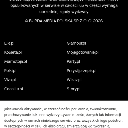
opublikowanych w serwisie w całości lub w części wymaga
uprzedniej zgody wydawcy.
©
BURDA MEDIA POLSKA SP. Z O. O. 2026
Elle.pl
Glamour.pl
Kobieta.pl
Mojegotowanie.pl
Mamotoja.pl
Party.pl
Polki.pl
Przyslijprzepis.pl
Viva.pl
Wizaz.pl
Cocolita.pl
Story.pl
Jakiekolwiek aktywności, w szczególności: pobieranie, zwielokrotnianie,
przechowywanie, lub inne wykorzystywanie treści, danych lub informacji
dostępnych w ramach niniejszego serwisu oraz wszystkich jego podstron,
w szczególności w celu ich eksploracji, zmierzającej do tworzenia,