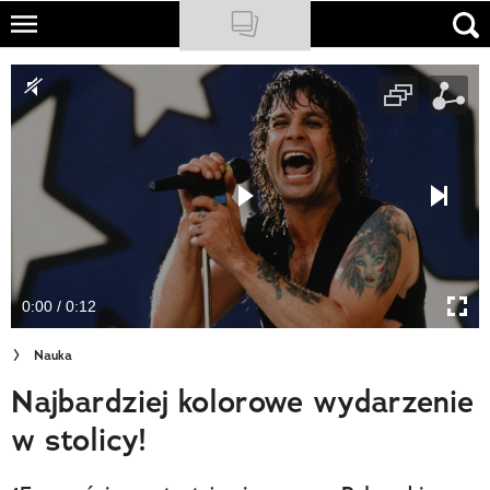
Skip
to
NATIONAL GEOGRAPHIC
main
content
TRAVELER
PODCASTY
Sklep
Newsletter
0:00 / 0:12
Cuda Polski
Nauka
Wielki Konkurs Fotograficzny
Najbardziej kolorowe wydarzenie
Trendbook Podróżniczy
w stolicy!
Polecane