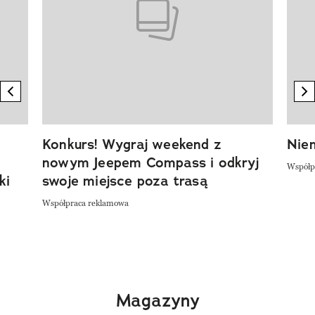
previous element
n
Konkurs! Wygraj weekend z
Niem
nowym Jeepem Compass i odkryj
Współp
ki
swoje miejsce poza trasą
Współpraca reklamowa
Magazyny