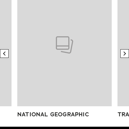
previous element
n
NATIONAL GEOGRAPHIC
TRA