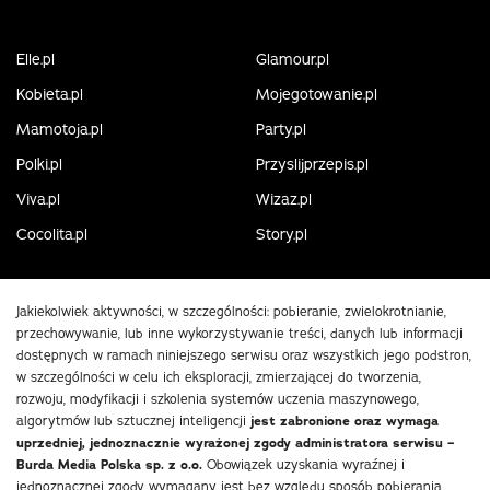
Elle.pl
Glamour.pl
Kobieta.pl
Mojegotowanie.pl
Mamotoja.pl
Party.pl
Polki.pl
Przyslijprzepis.pl
Viva.pl
Wizaz.pl
Cocolita.pl
Story.pl
Jakiekolwiek aktywności, w szczególności: pobieranie, zwielokrotnianie,
przechowywanie, lub inne wykorzystywanie treści, danych lub informacji
dostępnych w ramach niniejszego serwisu oraz wszystkich jego podstron,
w szczególności w celu ich eksploracji, zmierzającej do tworzenia,
rozwoju, modyfikacji i szkolenia systemów uczenia maszynowego,
algorytmów lub sztucznej inteligencji
jest zabronione oraz wymaga
uprzedniej, jednoznacznie wyrażonej zgody administratora serwisu –
Burda Media Polska sp. z o.o.
Obowiązek uzyskania wyraźnej i
jednoznacznej zgody wymagany jest bez względu sposób pobierania,