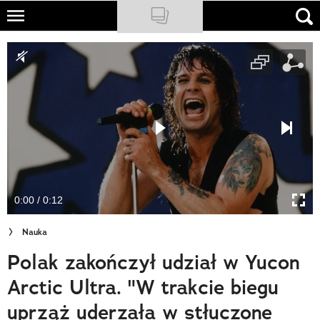
Skip
to
NATIONAL GEOGRAPHIC
main
content
TRAVELER
PODCASTY
Sklep
Newsletter
0:00 / 0:12
Cuda Polski
Nauka
Wielki Konkurs Fotograficzny
Polak zakończył udział w Yucon
Trendbook Podróżniczy
Arctic Ultra. "W trakcie biegu
Polecane
uprząż uderzała w stłuczone