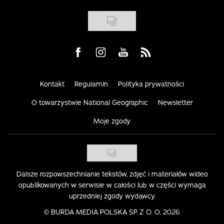
Visit us on Facebook
Visit us on Instagram
Visit us on Youtube
Visit us on Rss
Kontakt
Regulamin
Polityka prywatności
O towarzystwie National Geographic
Newsletter
Moje zgody
Dalsze rozpowszechnianie tekstów, zdjęć i materiałów wideo
opublikowanych w serwisie w całości lub w części wymaga
uprzedniej zgody wydawcy.
©
BURDA MEDIA POLSKA SP. Z O. O. 2026