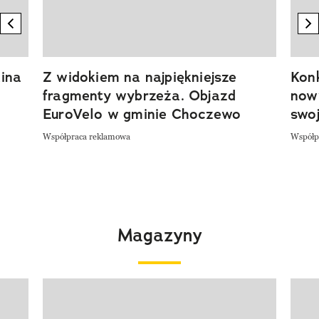
previous element
n
ina
Z widokiem na najpiękniejsze
Kon
fragmenty wybrzeża. Objazd
now
EuroVelo w gminie Choczewo
swoj
Współpraca reklamowa
Współp
Magazyny
Pokazywanie elementu 1 z 4