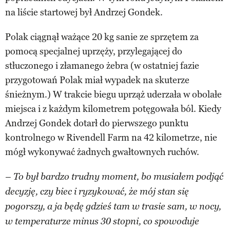
na liście startowej był Andrzej Gondek.
Polak ciągnął ważące 20 kg sanie ze sprzętem za
pomocą specjalnej uprzęży, przylegającej do
stłuczonego i złamanego żebra (w ostatniej fazie
przygotowań Polak miał wypadek na skuterze
śnieżnym.) W trakcie biegu uprząż uderzała w obolałe
miejsca i z każdym kilometrem potęgowała ból. Kiedy
Andrzej Gondek dotarł do pierwszego punktu
kontrolnego w Rivendell Farm na 42 kilometrze, nie
mógł wykonywać żadnych gwałtownych ruchów.
– To był bardzo trudny moment, bo musiałem podjąć
decyzję, czy biec i ryzykować, że mój stan się
pogorszy, a ja będę gdzieś tam w trasie sam, w nocy,
w temperaturze minus 30 stopni, co spowoduje