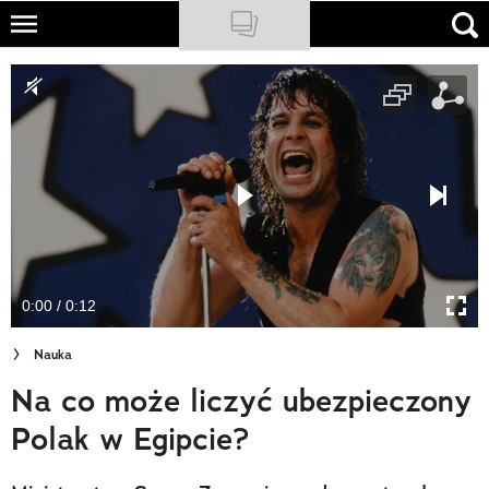
Skip
to
NATIONAL GEOGRAPHIC
main
content
TRAVELER
PODCASTY
Sklep
Newsletter
0:00 / 0:12
Cuda Polski
Nauka
Wielki Konkurs Fotograficzny
Na co może liczyć ubezpieczony
Trendbook Podróżniczy
Polak w Egipcie?
Polecane