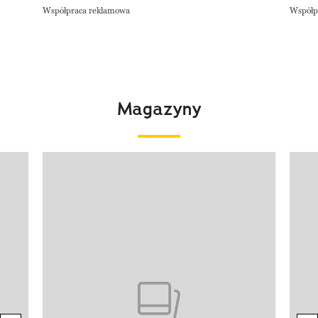
Współpraca reklamowa
Współp
Magazyny
Pokazywanie elementu 1 z 4