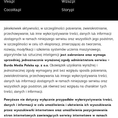
Viva.pl
Wizaz.pl
Cocolita.pl
Story.pl
Jakiekolwiek aktywności, w szczególności: pobieranie, zwielokrotnianie,
przechowywanie, lub inne wykorzystywanie treści, danych lub informacji
dostępnych w ramach niniejszego serwisu oraz wszystkich jego podstron,
w szczególności w celu ich eksploracji, zmierzającej do tworzenia,
rozwoju, modyfikacji i szkolenia systemów uczenia maszynowego,
algorytmów lub sztucznej inteligencji
jest zabronione oraz wymaga
uprzedniej, jednoznacznie wyrażonej zgody administratora serwisu –
Burda Media Polska sp. z o.o.
Obowiązek uzyskania wyraźnej i
jednoznacznej zgody wymagany jest bez względu sposób pobierania,
zwielokrotniania, przechowywania lub innego wykorzystywania treści,
danych lub informacji dostępnych w ramach niniejszego serwisu oraz
wszystkich jego podstron, jak również bez względu na charakter tych
treści, danych i informacji.
Powyższe nie dotyczy wyłącznie przypadków wykorzystywania treści,
danych i informacji w celu umożliwienia i ułatwienia ich wyszukiwania
przez wyszukiwarki internetowe oraz umożliwienia pozycjonowania
stron internetowych zawierających serwisy internetowe w ramach