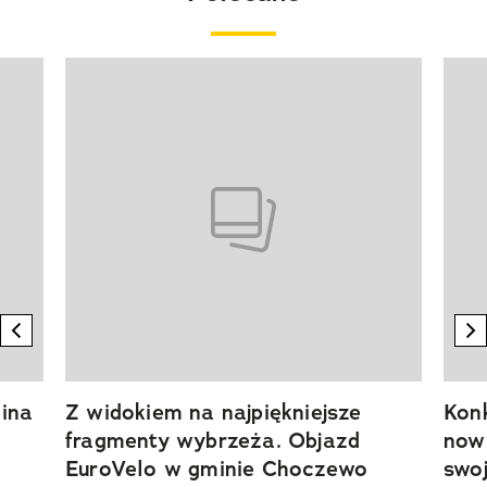
Pokazywanie elementu 1 z 20
previous element
n
ina
Z widokiem na najpiękniejsze
Kon
fragmenty wybrzeża. Objazd
now
EuroVelo w gminie Choczewo
swoj