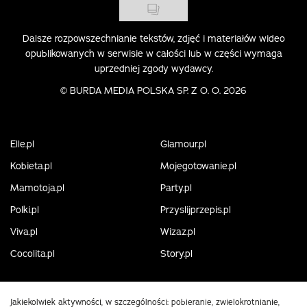
Dalsze rozpowszechnianie tekstów, zdjęć i materiałów wideo
opublikowanych w serwisie w całości lub w części wymaga
uprzedniej zgody wydawcy.
©
BURDA MEDIA POLSKA SP. Z O. O. 2026
Elle.pl
Glamour.pl
Kobieta.pl
Mojegotowanie.pl
Mamotoja.pl
Party.pl
Polki.pl
Przyslijprzepis.pl
Viva.pl
Wizaz.pl
Cocolita.pl
Story.pl
Jakiekolwiek aktywności, w szczególności: pobieranie, zwielokrotnianie,