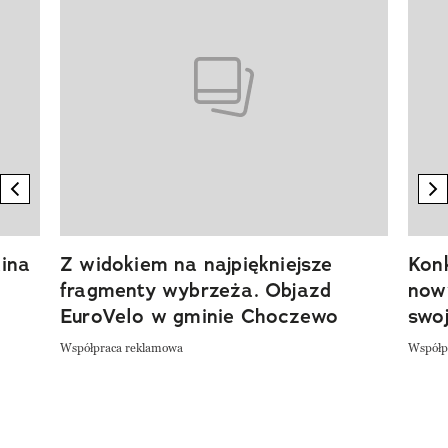
previous element
n
ina
Z widokiem na najpiękniejsze
Kon
fragmenty wybrzeża. Objazd
now
EuroVelo w gminie Choczewo
swoj
Współpraca reklamowa
Współp