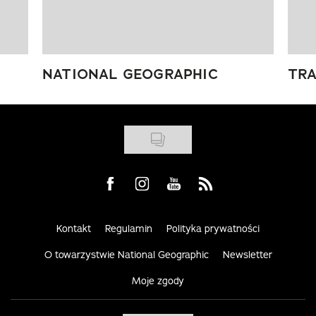
NATIONAL GEOGRAPHIC
TRA
Visit us on Facebook
Visit us on Instagram
Visit us on Youtube
Visit us on Rss
Kontakt
Regulamin
Polityka prywatności
O towarzystwie National Geographic
Newsletter
Moje zgody