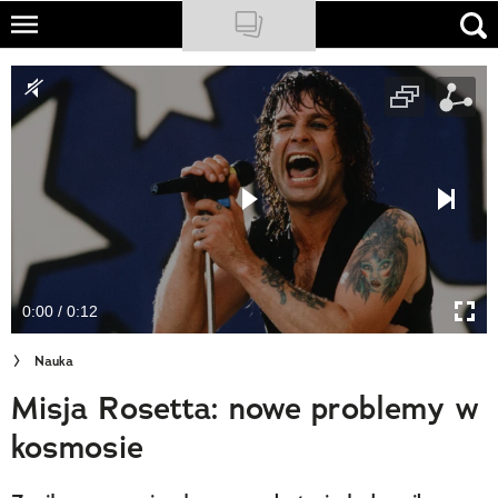
Skip
to
NATIONAL GEOGRAPHIC
main
content
TRAVELER
PODCASTY
Sklep
Newsletter
0:00 / 0:12
Cuda Polski
Nauka
Wielki Konkurs Fotograficzny
Misja Rosetta: nowe problemy w
Trendbook Podróżniczy
kosmosie
Polecane