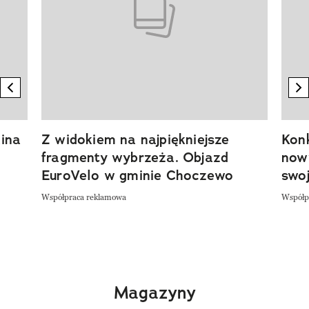
previous element
n
ina
Z widokiem na najpiękniejsze
Kon
fragmenty wybrzeża. Objazd
now
EuroVelo w gminie Choczewo
swoj
Współpraca reklamowa
Współp
Magazyny