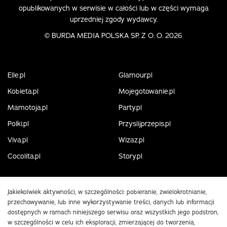
opublikowanych w serwisie w całości lub w części wymaga
uprzedniej zgody wydawcy.
©
BURDA MEDIA POLSKA SP. Z O. O. 2026
Elle.pl
Glamour.pl
Kobieta.pl
Mojegotowanie.pl
Mamotoja.pl
Party.pl
Polki.pl
Przyslijprzepis.pl
Viva.pl
Wizaz.pl
Cocolita.pl
Story.pl
Jakiekolwiek aktywności, w szczególności: pobieranie, zwielokrotnianie,
przechowywanie, lub inne wykorzystywanie treści, danych lub informacji
dostępnych w ramach niniejszego serwisu oraz wszystkich jego podstron,
w szczególności w celu ich eksploracji, zmierzającej do tworzenia,