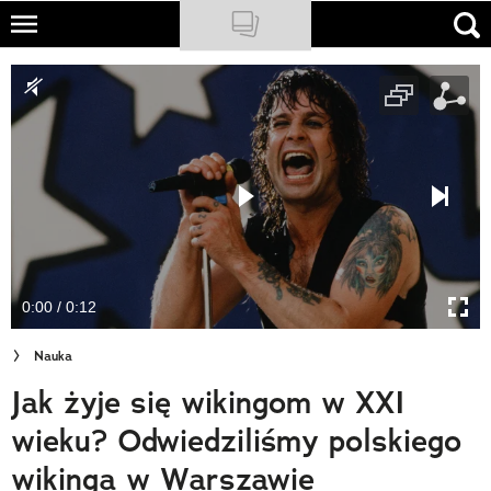
Skip
to
NATIONAL GEOGRAPHIC
main
content
TRAVELER
PODCASTY
Sklep
Newsletter
0:00 / 0:12
Cuda Polski
Nauka
Wielki Konkurs Fotograficzny
Jak żyje się wikingom w XXI
Trendbook Podróżniczy
wieku? Odwiedziliśmy polskiego
Polecane
wikinga w Warszawie