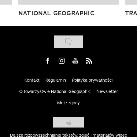
NATIONAL GEOGRAPHIC
TRA
Visit us on Facebook
Visit us on Instagram
Visit us on Youtube
Visit us on Rss
Kontakt
Regulamin
Polityka prywatności
O towarzystwie National Geographic
Newsletter
Moje zgody
Dalsze rozpowszechnianie tekstów, zdjęć i materiałów wideo