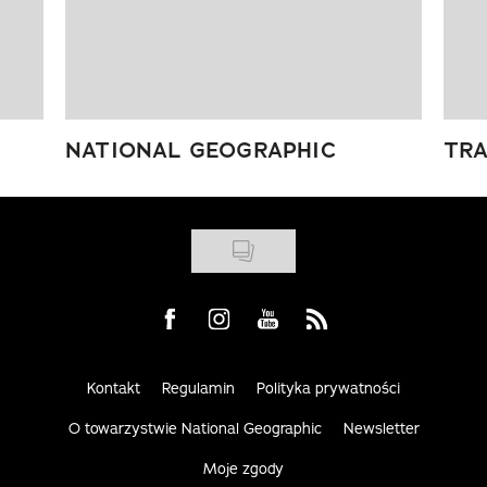
NATIONAL GEOGRAPHIC
TRA
Visit us on Facebook
Visit us on Instagram
Visit us on Youtube
Visit us on Rss
Kontakt
Regulamin
Polityka prywatności
O towarzystwie National Geographic
Newsletter
Moje zgody