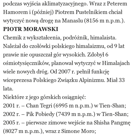
podczas wyjścia aklimatyzacyjnego. Wraz z Peterem
Hamorem i (później) Piotrem Pustelnikiem chciał
wytyczyć nową drogę na Manaslu (8156 m n.p.m.).
PIOTR MORAWSKI
Chemik z wykształcenia, podróżnik, himalaista.
Należał do czołówki polskiego himalaizmu, od 9 lat
prawie nie opuszczał gór wysokich. Zdobył 6
ośmiotysięczników, planował wytyczyć w Himalajach
wiele nowych dróg. Od 2007 r. pełnił funkcję
wiceprezesa Polskiego Związku Alpinizmu. Miał 33
lata.
Niektóre z jego górskich osiągnięć:
2001 r. – Chan Tegri (6995 m n.p.m.) w Tien-Shan;
2002 r. – Pik Pobiedy (7439 m n.p.m.) w Tien-Shan;
2005 r. – pierwsze zimowe wejście na Shisha Pangmę
(8027 m n.p.m.), wraz z Simone Moro;