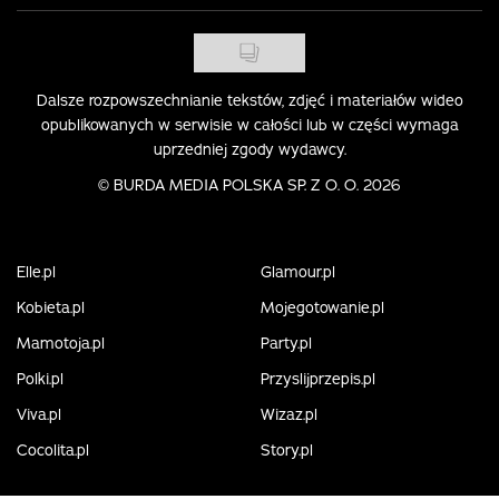
Dalsze rozpowszechnianie tekstów, zdjęć i materiałów wideo
opublikowanych w serwisie w całości lub w części wymaga
uprzedniej zgody wydawcy.
©
BURDA MEDIA POLSKA SP. Z O. O. 2026
Elle.pl
Glamour.pl
Kobieta.pl
Mojegotowanie.pl
Mamotoja.pl
Party.pl
Polki.pl
Przyslijprzepis.pl
Viva.pl
Wizaz.pl
Cocolita.pl
Story.pl