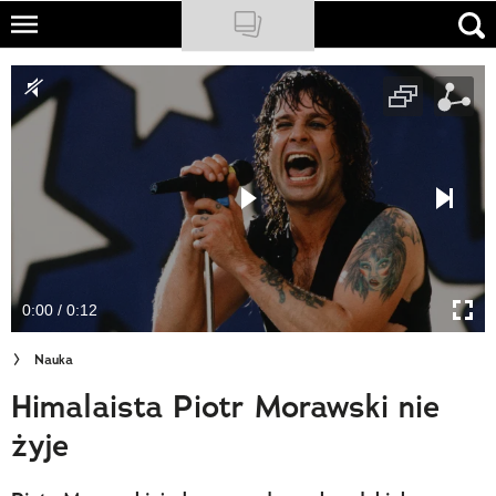
Skip
to
NATIONAL GEOGRAPHIC
main
content
TRAVELER
PODCASTY
Sklep
Newsletter
0:00 / 0:12
Cuda Polski
Nauka
Wielki Konkurs Fotograficzny
Himalaista Piotr Morawski nie
Trendbook Podróżniczy
żyje
Polecane