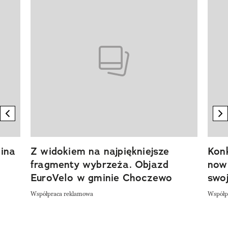
Pokazywanie elementu 1 z 20
previous element
n
ina
Z widokiem na najpiękniejsze
Kon
fragmenty wybrzeża. Objazd
now
EuroVelo w gminie Choczewo
swoj
Współpraca reklamowa
Współp