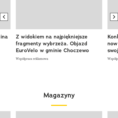
previous element
n
ina
Z widokiem na najpiękniejsze
Kon
fragmenty wybrzeża. Objazd
now
EuroVelo w gminie Choczewo
swoj
Współpraca reklamowa
Współp
Magazyny