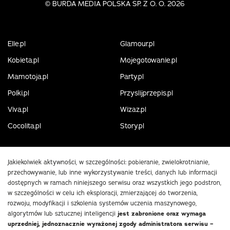
©
BURDA MEDIA POLSKA SP. Z O. O. 2026
Elle.pl
Glamour.pl
Kobieta.pl
Mojegotowanie.pl
Mamotoja.pl
Party.pl
Polki.pl
Przyslijprzepis.pl
Viva.pl
Wizaz.pl
Cocolita.pl
Story.pl
Jakiekolwiek aktywności, w szczególności: pobieranie, zwielokrotnianie,
przechowywanie, lub inne wykorzystywanie treści, danych lub informacji
dostępnych w ramach niniejszego serwisu oraz wszystkich jego podstron,
w szczególności w celu ich eksploracji, zmierzającej do tworzenia,
rozwoju, modyfikacji i szkolenia systemów uczenia maszynowego,
algorytmów lub sztucznej inteligencji
jest zabronione oraz wymaga
uprzedniej, jednoznacznie wyrażonej zgody administratora serwisu –