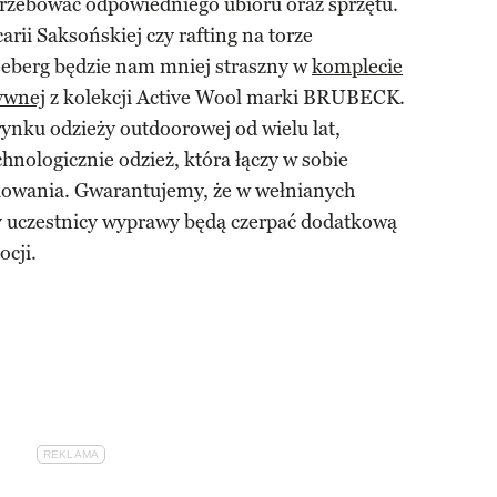
trzebować odpowiedniego ubioru oraz sprzętu.
rii Saksońskiej czy rafting na torze
eeberg będzie nam mniej straszny w
komplecie
ywnej
z kolekcji Active Wool marki BRUBECK.
rynku odzieży outdoorowej od wielu lat,
nologicznie odzież, która łączy w sobie
kowania. Gwarantujemy, że w wełnianych
uczestnicy wyprawy będą czerpać dodatkową
cji.