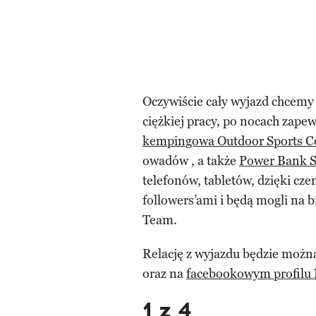
Oczywiście cały wyjazd chcem
ciężkiej pracy, po nocach za
kempingowa Outdoor Sports C
owadów , a także
Power Bank S
telefonów, tabletów, dzięki cz
followers’ami i będą mogli na b
Team.
Relację z wyjazdu będzie można
oraz na
facebookowym profilu 
1 z 4