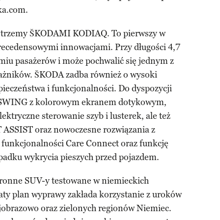
ka.com.
 dotrzemy ŠKODAMI KODIAQ. To pierwszy w
precedensowymi innowacjami. Przy długości 4,7
dmiu pasażerów i może pochwalić się jednym z
ażników. ŠKODA zadba również o wysoki
ieczeństwa i funkcjonalności. Do dyspozycji
io SWING z kolorowym ekranem dotykowym,
lektryczne sterowanie szyb i lusterek, ale też
 ASSIST oraz nowoczesne rozwiązania z
 funkcjonalności Care Connect oraz funkcję
adku wykrycia pieszych przed pojazdem.
tronne SUV-y testowane w niemieckich
gaty plan wyprawy zakłada korzystanie z uroków
jobrazowo oraz zielonych regionów Niemiec.