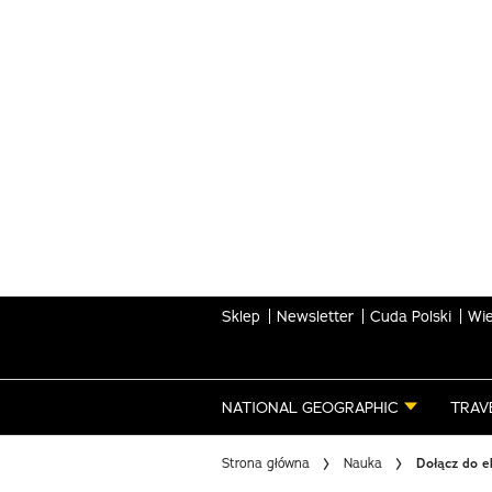
Skip
to
main
content
Sklep
Newsletter
Cuda Polski
Wie
NATIONAL GEOGRAPHIC
TRAV
Strona główna
Nauka
Dołącz do e