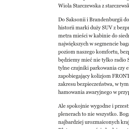
Wiola Starczewska z starczews
Do Saksonii i Brandenburgii
historii marki duży SUV z bez
metra mieści w kabinie do sie
największych w segmencie bag
poziom naszego komfortu, bezp
będziemy mieć nie tylko rad
tylne czujniki parkowania czy e
zapobiegający kolizjom FRONT
zakresu bezpieczeństwa, w tym
hamowania awaryjnego w przyp
Ale spokojnie wygodne i przes
plenerach to nie wszystko. Bo
najbardziej urozmaiconych kra