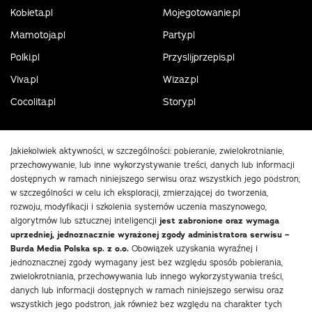
Kobieta.pl
Mojegotowanie.pl
Mamotoja.pl
Party.pl
Polki.pl
Przyslijprzepis.pl
Viva.pl
Wizaz.pl
Cocolita.pl
Story.pl
Jakiekolwiek aktywności, w szczególności: pobieranie, zwielokrotnianie,
przechowywanie, lub inne wykorzystywanie treści, danych lub informacji
dostępnych w ramach niniejszego serwisu oraz wszystkich jego podstron,
w szczególności w celu ich eksploracji, zmierzającej do tworzenia,
rozwoju, modyfikacji i szkolenia systemów uczenia maszynowego,
algorytmów lub sztucznej inteligencji
jest zabronione oraz wymaga
uprzedniej, jednoznacznie wyrażonej zgody administratora serwisu –
Burda Media Polska sp. z o.o.
Obowiązek uzyskania wyraźnej i
jednoznacznej zgody wymagany jest bez względu sposób pobierania,
zwielokrotniania, przechowywania lub innego wykorzystywania treści,
danych lub informacji dostępnych w ramach niniejszego serwisu oraz
wszystkich jego podstron, jak również bez względu na charakter tych