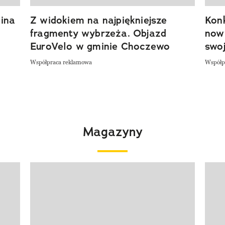
ina
Z widokiem na najpiękniejsze
Kon
fragmenty wybrzeża. Objazd
now
EuroVelo w gminie Choczewo
swoj
Współpraca reklamowa
Współp
Magazyny
Pokazywanie elementu 1 z 4