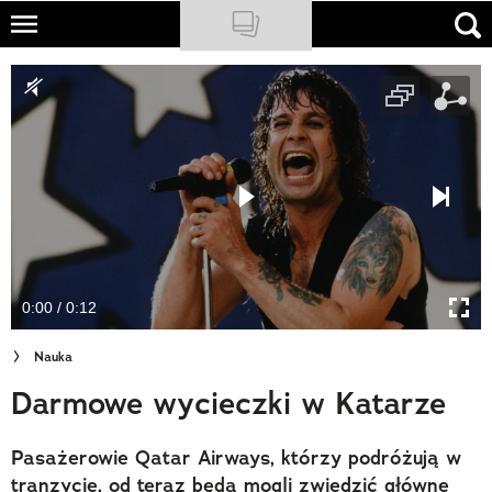
Skip
to
NATIONAL GEOGRAPHIC
main
content
TRAVELER
PODCASTY
Sklep
Newsletter
0:00 / 0:12
Cuda Polski
Nauka
Wielki Konkurs Fotograficzny
Darmowe wycieczki w Katarze
Trendbook Podróżniczy
Pasażerowie Qatar Airways, którzy podróżują w
Polecane
tranzycie, od teraz będą mogli zwiedzić główne