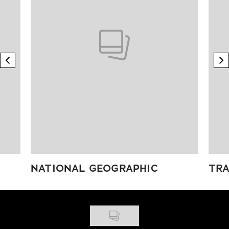
previous element
n
NATIONAL GEOGRAPHIC
TRA