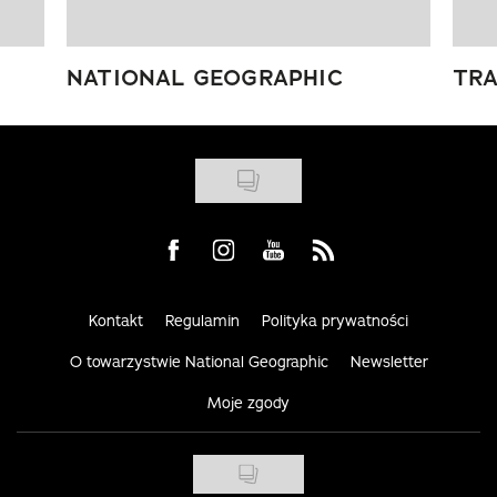
NATIONAL GEOGRAPHIC
TRA
Visit us on Facebook
Visit us on Instagram
Visit us on Youtube
Visit us on Rss
Kontakt
Regulamin
Polityka prywatności
O towarzystwie National Geographic
Newsletter
Moje zgody