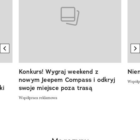
previous element
n
Konkurs! Wygraj weekend z
Niem
nowym Jeepem Compass i odkryj
Współp
ki
swoje miejsce poza trasą
Współpraca reklamowa