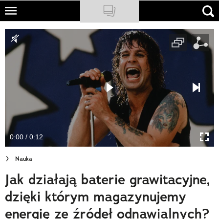
Skip
to
NATIONAL GEOGRAPHIC
main
content
TRAVELER
PODCASTY
Sklep
Newsletter
0:00 / 0:12
Cuda Polski
Nauka
Wielki Konkurs Fotograficzny
Jak działają baterie grawitacyjne,
Trendbook Podróżniczy
dzięki którym magazynujemy
Polecane
energię ze źródeł odnawialnych?