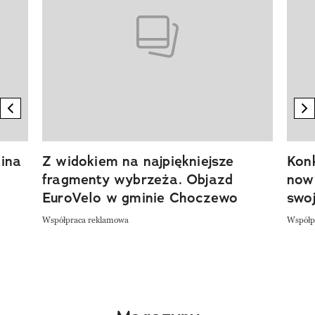
previous element
n
ina
Z widokiem na najpiękniejsze
Kon
fragmenty wybrzeża. Objazd
now
EuroVelo w gminie Choczewo
swoj
Współpraca reklamowa
Współp