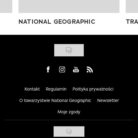
NATIONAL GEOGRAPHIC
TRA
Visit us on Facebook
Visit us on Instagram
Visit us on Youtube
Visit us on Rss
Kontakt
Regulamin
Polityka prywatności
O towarzystwie National Geographic
Newsletter
Moje zgody