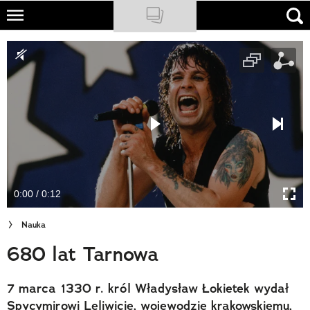
Skip
to
NATIONAL GEOGRAPHIC
main
content
TRAVELER
PODCASTY
Sklep
Newsletter
0:00 / 0:12
Cuda Polski
Nauka
Wielki Konkurs Fotograficzny
680 lat Tarnowa
Trendbook Podróżniczy
7 marca 1330 r. król Władysław Łokietek wydał
Polecane
Spycymirowi Leliwicie, wojewodzie krakowskiemu,