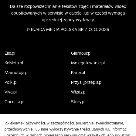
Dalsze rozpowszechnianie tekstów, zdjęć i materiałów wideo
opublikowanych w serwisie w całości lub w części wymaga
uprzedniej zgody wydawcy.
©
BURDA MEDIA POLSKA SP. Z O. O. 2026
Elle.pl
Glamour.pl
Kobieta.pl
Mojegotowanie.pl
Mamotoja.pl
Party.pl
Polki.pl
Przyslijprzepis.pl
Viva.pl
Wizaz.pl
Cocolita.pl
Story.pl
Jakiekolwiek aktywności, w szczególności: pobieranie, zwielokrotnianie,
przechowywanie, lub inne wykorzystywanie treści, danych lub informacji
dostępnych w ramach niniejszego serwisu oraz wszystkich jego podstron,