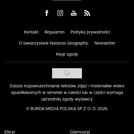
Visit us on Facebook
Visit us on Instagram
Visit us on Youtube
Visit us on Rss
Kontakt
Regulamin
Polityka prywatności
O towarzystwie National Geographic
Newsletter
Moje zgody
Dalsze rozpowszechnianie tekstów, zdjęć i materiałów wideo
opublikowanych w serwisie w całości lub w części wymaga
uprzedniej zgody wydawcy.
©
BURDA MEDIA POLSKA SP. Z O. O. 2026
Elle.pl
Glamour.pl