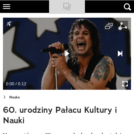
Skip
to
NATIONAL GEOGRAPHIC
main
content
TRAVELER
PODCASTY
Sklep
Newsletter
0:00 / 0:12
Cuda Polski
Nauka
Wielki Konkurs Fotograficzny
60. urodziny Pałacu Kultury i
Trendbook Podróżniczy
Nauki
Polecane