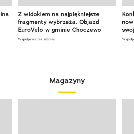
ina
Z widokiem na najpiękniejsze
Kon
fragmenty wybrzeża. Objazd
now
EuroVelo w gminie Choczewo
swoj
Współpraca reklamowa
Współp
Magazyny
Pokazywanie elementu 1 z 4