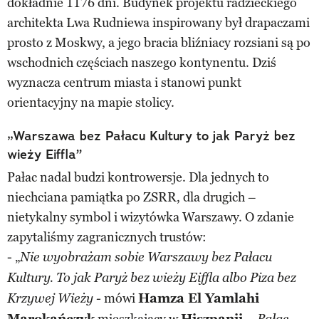
dokładnie 1176 dni. Budynek projektu radzieckiego
architekta Lwa Rudniewa inspirowany był drapaczami
prosto z Moskwy, a jego bracia bliźniacy rozsiani są po
wschodnich częściach naszego kontynentu. Dziś
wyznacza centrum miasta i stanowi punkt
orientacyjny na mapie stolicy.
„Warszawa bez Pałacu Kultury to jak Paryż bez
wieży Eiffla”
Pałac nadal budzi kontrowersje. Dla jednych to
niechciana pamiątka po ZSRR, dla drugich –
nietykalny symbol i wizytówka Warszawy. O zdanie
zapytaliśmy zagranicznych trustów:
- „
Nie wyobrażam sobie Warszawy bez Pałacu
Kultury. To jak Paryż bez wieży Eiffla albo Piza bez
mówi
Hamza El Yamlahi
Krzywej Wieży -
Marokańczyk
mieszkający w
Hiszpanii
. -