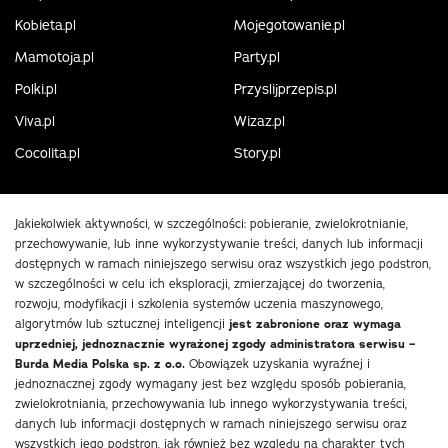
Kobieta.pl
Mojegotowanie.pl
Mamotoja.pl
Party.pl
Polki.pl
Przyslijprzepis.pl
Viva.pl
Wizaz.pl
Cocolita.pl
Story.pl
Jakiekolwiek aktywności, w szczególności: pobieranie, zwielokrotnianie,
przechowywanie, lub inne wykorzystywanie treści, danych lub informacji
dostępnych w ramach niniejszego serwisu oraz wszystkich jego podstron,
w szczególności w celu ich eksploracji, zmierzającej do tworzenia,
rozwoju, modyfikacji i szkolenia systemów uczenia maszynowego,
algorytmów lub sztucznej inteligencji
jest zabronione oraz wymaga
uprzedniej, jednoznacznie wyrażonej zgody administratora serwisu –
Burda Media Polska sp. z o.o.
Obowiązek uzyskania wyraźnej i
jednoznacznej zgody wymagany jest bez względu sposób pobierania,
zwielokrotniania, przechowywania lub innego wykorzystywania treści,
danych lub informacji dostępnych w ramach niniejszego serwisu oraz
wszystkich jego podstron, jak również bez względu na charakter tych