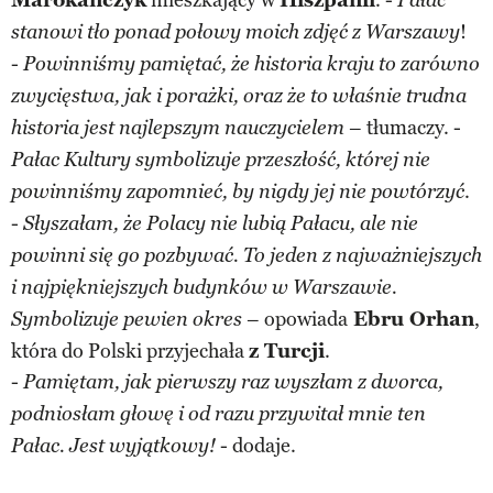
Pałac
!
stanowi tło ponad połowy moich zdjęć z Warszawy
-
Powinniśmy pamiętać, że historia kraju to zarówno
zwycięstwa, jak i porażki, oraz że to właśnie trudna
– tłumaczy. -
historia jest najlepszym nauczycielem
Pałac Kultury symbolizuje przeszłość, której nie
.
powinniśmy zapomnieć, by nigdy jej nie powtórzyć
-
S
łyszałam, że Polacy nie lubią Pałacu, ale nie
powinni się go pozbywać. To jeden z najważniejszych
i najpiękniejszych budynków w Warszawie.
– opowiada
Ebru Orhan
,
Symbolizuje pewien okres
która do Polski przyjechała
z Turcji
.
-
Pamiętam, jak pierwszy raz wyszłam z dworca,
podniosłam głowę i od razu przywitał mnie ten
- dodaje.
Pałac. Jest wyjątkowy!