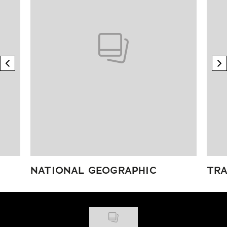
previous element
n
NATIONAL GEOGRAPHIC
TRA