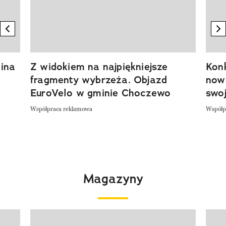
previous element
n
ina
Z widokiem na najpiękniejsze
Kon
fragmenty wybrzeża. Objazd
now
EuroVelo w gminie Choczewo
swoj
Współpraca reklamowa
Współp
Magazyny
Pokazywanie elementu 1 z 4