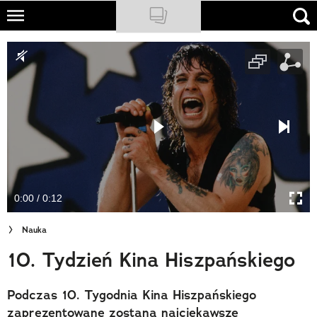
Skip
to
NATIONAL GEOGRAPHIC
main
content
TRAVELER
PODCASTY
Sklep
Newsletter
0:00 / 0:12
Cuda Polski
Nauka
Wielki Konkurs Fotograficzny
10. Tydzień Kina Hiszpańskiego
Trendbook Podróżniczy
Podczas 10. Tygodnia Kina Hiszpańskiego
Polecane
zaprezentowane zostaną najciekawsze