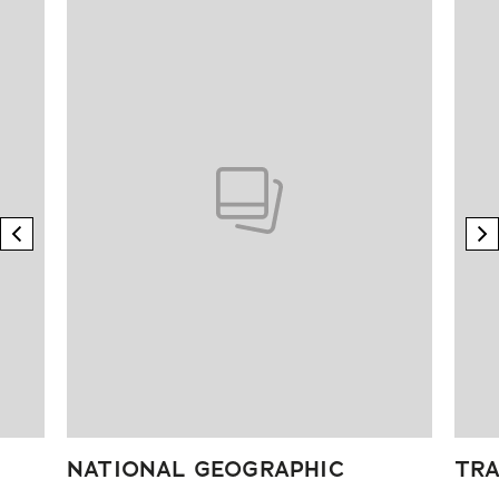
previous element
n
NATIONAL GEOGRAPHIC
TRA