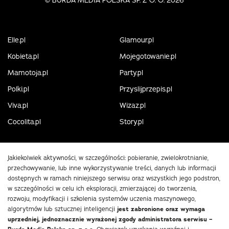
©
BURDA MEDIA POLSKA SP. Z O. O. 2026
Elle.pl
Glamour.pl
Kobieta.pl
Mojegotowanie.pl
Mamotoja.pl
Party.pl
Polki.pl
Przyslijprzepis.pl
Viva.pl
Wizaz.pl
Cocolita.pl
Story.pl
Jakiekolwiek aktywności, w szczególności: pobieranie, zwielokrotnianie,
przechowywanie, lub inne wykorzystywanie treści, danych lub informacji
dostępnych w ramach niniejszego serwisu oraz wszystkich jego podstron,
w szczególności w celu ich eksploracji, zmierzającej do tworzenia,
rozwoju, modyfikacji i szkolenia systemów uczenia maszynowego,
algorytmów lub sztucznej inteligencji
jest zabronione oraz wymaga
uprzedniej, jednoznacznie wyrażonej zgody administratora serwisu –