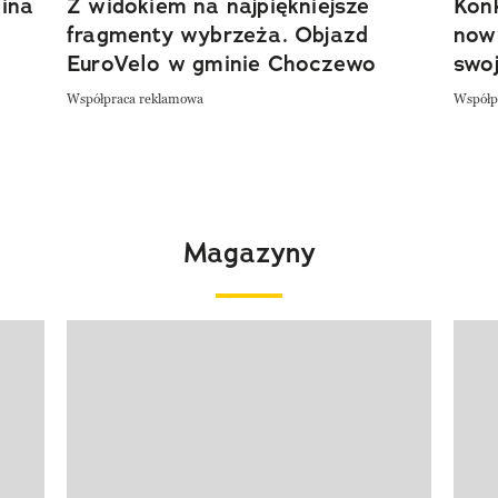
ina
Z widokiem na najpiękniejsze
Kon
fragmenty wybrzeża. Objazd
now
EuroVelo w gminie Choczewo
swoj
Współpraca reklamowa
Współp
Magazyny
Pokazywanie elementu 1 z 4