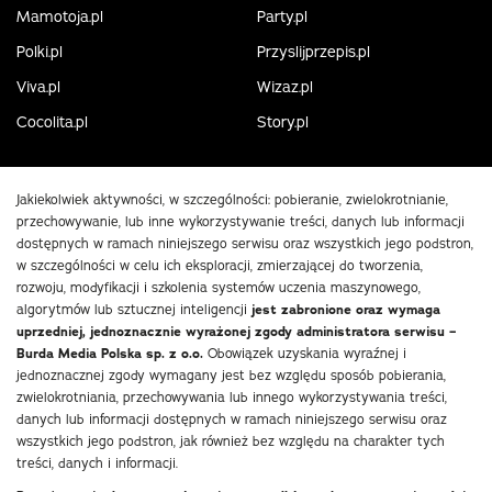
Mamotoja.pl
Party.pl
Polki.pl
Przyslijprzepis.pl
Viva.pl
Wizaz.pl
Cocolita.pl
Story.pl
Jakiekolwiek aktywności, w szczególności: pobieranie, zwielokrotnianie,
przechowywanie, lub inne wykorzystywanie treści, danych lub informacji
dostępnych w ramach niniejszego serwisu oraz wszystkich jego podstron,
w szczególności w celu ich eksploracji, zmierzającej do tworzenia,
rozwoju, modyfikacji i szkolenia systemów uczenia maszynowego,
algorytmów lub sztucznej inteligencji
jest zabronione oraz wymaga
uprzedniej, jednoznacznie wyrażonej zgody administratora serwisu –
Burda Media Polska sp. z o.o.
Obowiązek uzyskania wyraźnej i
jednoznacznej zgody wymagany jest bez względu sposób pobierania,
zwielokrotniania, przechowywania lub innego wykorzystywania treści,
danych lub informacji dostępnych w ramach niniejszego serwisu oraz
wszystkich jego podstron, jak również bez względu na charakter tych
treści, danych i informacji.