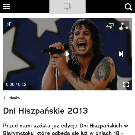
Skip
to
NATIONAL GEOGRAPHIC
main
content
TRAVELER
PODCASTY
Sklep
Newsletter
0:00 / 0:12
Cuda Polski
Nauka
Wielki Konkurs Fotograficzny
Dni Hiszpańskie 2013
Trendbook Podróżniczy
Przed nami szósta już edycja Dni Hiszpańskich w
Polecane
Białymstoku, które odbędą się już w dniach 18 -