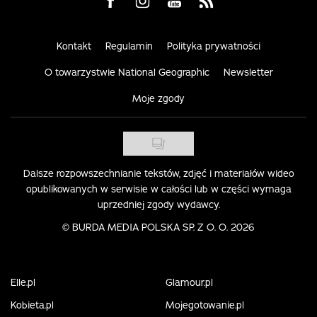
Visit us on Facebook
Visit us on Instagram
Visit us on Youtube
Visit us on Rss
Kontakt
Regulamin
Polityka prywatności
O towarzystwie National Geographic
Newsletter
Moje zgody
Dalsze rozpowszechnianie tekstów, zdjęć i materiałów wideo
opublikowanych w serwisie w całości lub w części wymaga
uprzedniej zgody wydawcy.
©
BURDA MEDIA POLSKA SP. Z O. O. 2026
Elle.pl
Glamour.pl
Kobieta.pl
Mojegotowanie.pl