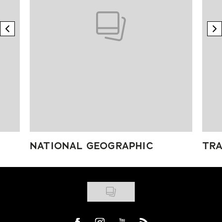
previous element
n
NATIONAL GEOGRAPHIC
TRA