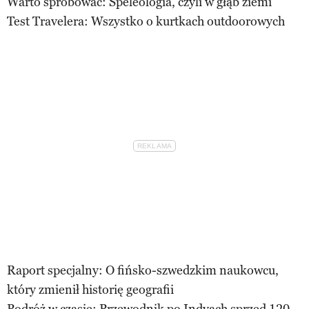
Warto spróbować: Speleologia, czyli w głąb ziemi
Test Travelera: Wszystko o kurtkach outdoorowych
Raport specjalny: O fińsko-szwedzkim naukowcu,
który zmienił historię geografii
Podróż w czasie: Przewodnik po Indyach sprzed 120