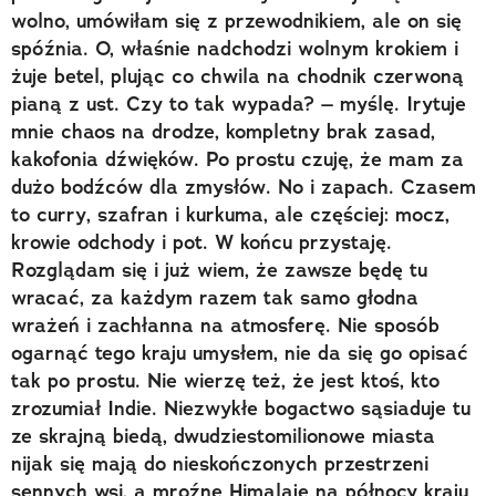
wolno, umówiłam się z przewodnikiem, ale on się
spóźnia. O, właśnie nadchodzi wolnym krokiem i
żuje betel, plując co chwila na chodnik czerwoną
pianą z ust. Czy to tak wypada? – myślę. Irytuje
mnie chaos na drodze, kompletny brak zasad,
kakofonia dźwięków. Po prostu czuję, że mam za
dużo bodźców dla zmysłów. No i zapach. Czasem
to curry, szafran i kurkuma, ale częściej: mocz,
krowie odchody i pot. W końcu przystaję.
Rozglądam się i już wiem, że zawsze będę tu
wracać, za każdym razem tak samo głodna
wrażeń i zachłanna na atmosferę. Nie sposób
ogarnąć tego kraju umysłem, nie da się go opisać
tak po prostu. Nie wierzę też, że jest ktoś, kto
zrozumiał Indie. Niezwykłe bogactwo sąsiaduje tu
ze skrajną biedą, dwudziestomilionowe miasta
nijak się mają do nieskończonych przestrzeni
sennych wsi, a mroźne Himalaje na północy kraju