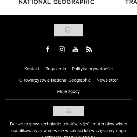
NATIONAL GEOGRAPHIC
TRA
Visit us on Facebook
Visit us on Instagram
Visit us on Youtube
Visit us on Rss
Kontakt
Regulamin
Polityka prywatności
O towarzystwie National Geographic
Newsletter
Moje zgody
Dalsze rozpowszechnianie tekstów, zdjęć i materiałów wideo
opublikowanych w serwisie w całości lub w części wymaga