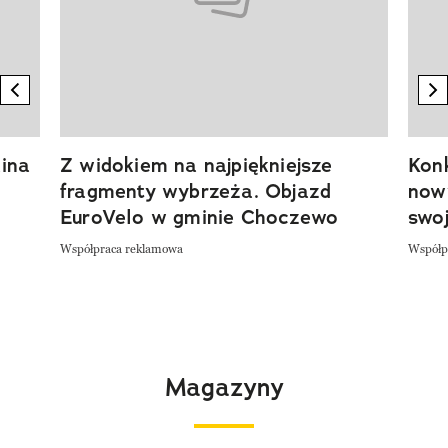
previous element
n
ina
Z widokiem na najpiękniejsze
Kon
fragmenty wybrzeża. Objazd
now
EuroVelo w gminie Choczewo
swoj
Współpraca reklamowa
Współp
Magazyny