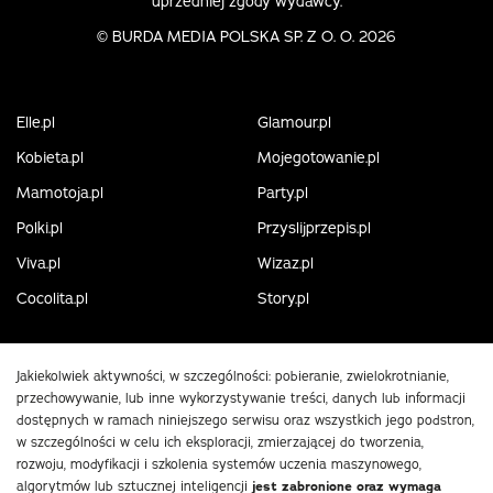
uprzedniej zgody wydawcy.
©
BURDA MEDIA POLSKA SP. Z O. O. 2026
Elle.pl
Glamour.pl
Kobieta.pl
Mojegotowanie.pl
Mamotoja.pl
Party.pl
Polki.pl
Przyslijprzepis.pl
Viva.pl
Wizaz.pl
Cocolita.pl
Story.pl
Jakiekolwiek aktywności, w szczególności: pobieranie, zwielokrotnianie,
przechowywanie, lub inne wykorzystywanie treści, danych lub informacji
dostępnych w ramach niniejszego serwisu oraz wszystkich jego podstron,
w szczególności w celu ich eksploracji, zmierzającej do tworzenia,
rozwoju, modyfikacji i szkolenia systemów uczenia maszynowego,
algorytmów lub sztucznej inteligencji
jest zabronione oraz wymaga