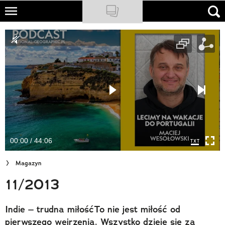
Skip
to
NATIONAL GEOGRAPHIC
main
content
TRAVELER
PODCASTY
Sklep
Newsletter
00:00 / 44:06
Cuda Polski
Magazyn
Wielki Konkurs Fotograficzny
11/2013
Trendbook Podróżniczy
Indie – trudna miłośćTo nie jest miłość od
Polecane
pierwszego wejrzenia. Wszystko dzieje się za