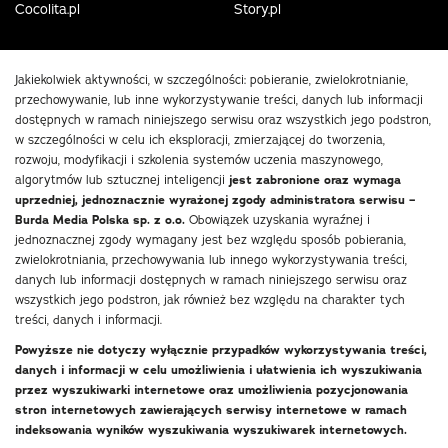
Cocolita.pl
Story.pl
Jakiekolwiek aktywności, w szczególności: pobieranie, zwielokrotnianie,
przechowywanie, lub inne wykorzystywanie treści, danych lub informacji
dostępnych w ramach niniejszego serwisu oraz wszystkich jego podstron,
w szczególności w celu ich eksploracji, zmierzającej do tworzenia,
rozwoju, modyfikacji i szkolenia systemów uczenia maszynowego,
algorytmów lub sztucznej inteligencji
jest zabronione oraz wymaga
uprzedniej, jednoznacznie wyrażonej zgody administratora serwisu –
Burda Media Polska sp. z o.o.
Obowiązek uzyskania wyraźnej i
jednoznacznej zgody wymagany jest bez względu sposób pobierania,
zwielokrotniania, przechowywania lub innego wykorzystywania treści,
danych lub informacji dostępnych w ramach niniejszego serwisu oraz
wszystkich jego podstron, jak również bez względu na charakter tych
treści, danych i informacji.
Powyższe nie dotyczy wyłącznie przypadków wykorzystywania treści,
danych i informacji w celu umożliwienia i ułatwienia ich wyszukiwania
przez wyszukiwarki internetowe oraz umożliwienia pozycjonowania
stron internetowych zawierających serwisy internetowe w ramach
indeksowania wyników wyszukiwania wyszukiwarek internetowych.