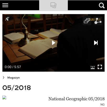
Skip
to
NATIONAL GEOGRAPHIC
main
content
TRAVELER
PODCASTY
Sklep
Newsletter
0:00 / 5:57
Cuda Polski
Magazyn
Wielki Konkurs Fotograficzny
05/2018
Trendbook Podróżniczy
Polecane
NG