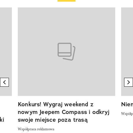
Pokazywanie elementu 1 z 20
previous element
n
Konkurs! Wygraj weekend z
Niem
nowym Jeepem Compass i odkryj
Współp
ki
swoje miejsce poza trasą
Współpraca reklamowa