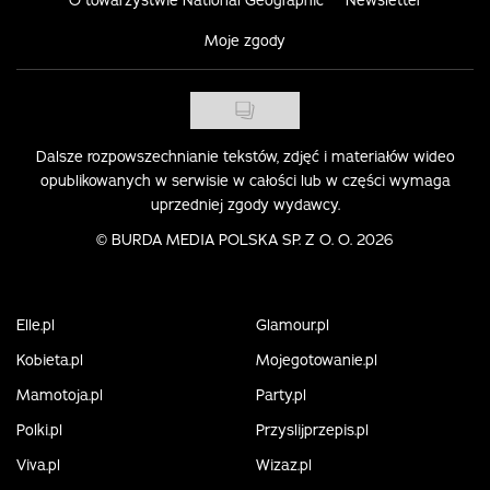
O towarzystwie National Geographic
Newsletter
Moje zgody
Dalsze rozpowszechnianie tekstów, zdjęć i materiałów wideo
opublikowanych w serwisie w całości lub w części wymaga
uprzedniej zgody wydawcy.
©
BURDA MEDIA POLSKA SP. Z O. O. 2026
Elle.pl
Glamour.pl
Kobieta.pl
Mojegotowanie.pl
Mamotoja.pl
Party.pl
Polki.pl
Przyslijprzepis.pl
Viva.pl
Wizaz.pl