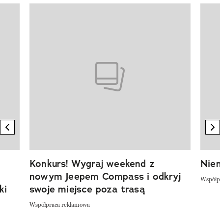
Pokazywanie elementu 1 z 20
previous element
n
Konkurs! Wygraj weekend z
Niem
nowym Jeepem Compass i odkryj
Współp
ki
swoje miejsce poza trasą
Współpraca reklamowa