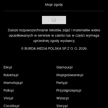
Moje zgody
Dalsze rozpowszechnianie tekstów, zdjęć i materiałów wideo
opublikowanych w serwisie w całości lub w części wymaga
uprzedniej zgody wydawcy.
©
BURDA MEDIA POLSKA SP. Z O. O. 2026
Elle.pl
Glamour.pl
Kobieta.pl
Mojegotowanie.pl
Mamotoja.pl
Party.pl
Polki.pl
Przyslijprzepis.pl
Viva.pl
Wizaz.pl
Cocolita.pl
Story.pl