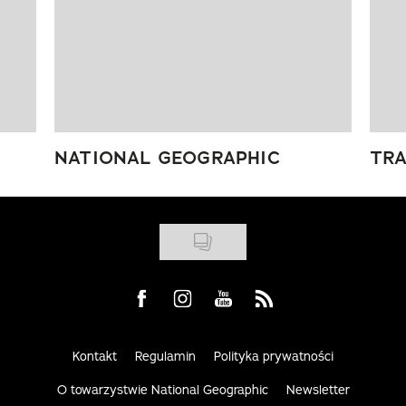
NATIONAL GEOGRAPHIC
TRA
Visit us on Facebook
Visit us on Instagram
Visit us on Youtube
Visit us on Rss
Kontakt
Regulamin
Polityka prywatności
O towarzystwie National Geographic
Newsletter