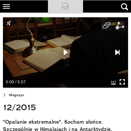
Skip
to
NATIONAL GEOGRAPHIC
main
content
TRAVELER
PODCASTY
Sklep
Newsletter
0:00 / 5:57
Cuda Polski
Magazyn
Wielki Konkurs Fotograficzny
12/2015
Trendbook Podróżniczy
"Opalanie ekstremalne". Kocham słońce.
Polecane
Szczególnie w Himalajach i na Antarktydzie.