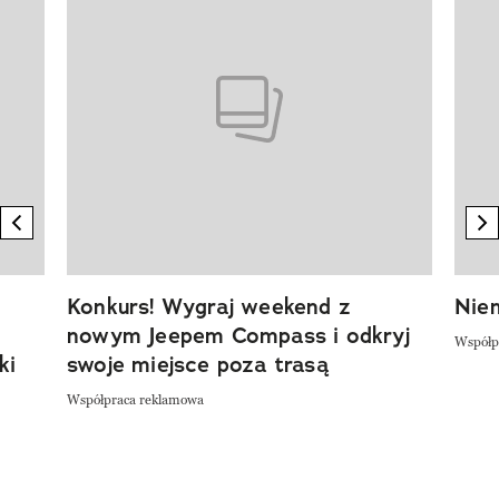
previous element
n
Konkurs! Wygraj weekend z
Niem
nowym Jeepem Compass i odkryj
Współp
ki
swoje miejsce poza trasą
Współpraca reklamowa