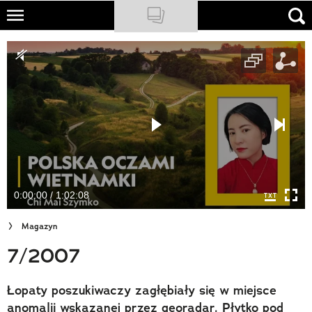
Skip
to
NATIONAL GEOGRAPHIC
main
content
TRAVELER
PODCASTY
Sklep
Newsletter
0:00:00 / 1:02:08
Cuda Polski
Magazyn
Wielki Konkurs Fotograficzny
7/2007
Trendbook Podróżniczy
Łopaty poszukiwaczy zagłębiały się w miejsce
Polecane
anomalii wskazanej przez georadar. Płytko pod