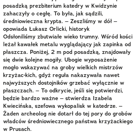
posadzką prezbiterium katedry w Kwidzynie
zahaczyły o cegłę. To była, jak sądzili,
średniowieczna krypta. – Zeszliśmy w dół –
opowiada Łukasz Orlicki, historyk
Odsłoniliśmy zbutwiałe wieko trumny. Wśród kości
leżał kawałek metalu wyglądający jak zapinka od
płaszcza. Poniżej, 2 m pod posadzką, znajdowały
się dwie kolejne mogiły. Ubogie wyposażenie
mogło wskazywać na groby wielkich mistrzów
krzyżac-kich, gdyż reguła nakazywała nawet
najwyższych dostojników grzebać wyłącznie w
płaszczach. – To odkrycie, jeśli się potwierdzi,
będzie bardzo ważne – stwierdza Izabela
Kwiecińska, szefowa wykopalisk w katedrze. –
Żaden archeolog nie dotarł do tej pory do grobów
władców średniowiecznego państwa krzyżackiego
w Prusach.