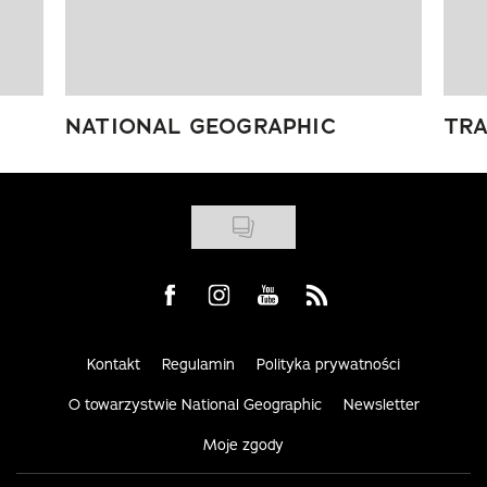
NATIONAL GEOGRAPHIC
TRA
Visit us on Facebook
Visit us on Instagram
Visit us on Youtube
Visit us on Rss
Kontakt
Regulamin
Polityka prywatności
O towarzystwie National Geographic
Newsletter
Moje zgody