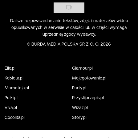
Dalsze rozpowszechnianie tekstów, zdjęć i materiałów wideo
opublikowanych w serwisie w całości lub w części wymaga
uprzedniej zgody wydawcy.
©
BURDA MEDIA POLSKA SP. Z O. O. 2026
Elle.pl
Glamour.pl
Kobieta.pl
Mojegotowanie.pl
Mamotoja.pl
Party.pl
Polki.pl
Przyslijprzepis.pl
Viva.pl
Wizaz.pl
Cocolita.pl
Story.pl