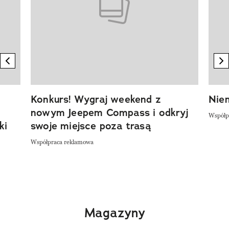
previous element
n
Konkurs! Wygraj weekend z
Niem
nowym Jeepem Compass i odkryj
Współp
ki
swoje miejsce poza trasą
Współpraca reklamowa
Magazyny