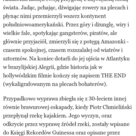
świata. Jadąc, pchając, dźwigając rowery na plecach i
płynąc nimi przemierzyli wszerz kontynent
południowoamerykański. Przez góry i dżunglę, wiry i
wielkie fale, spotykając gangsterów, piratów, ale
głównie przyjaciół, zmierzyli się z potęgą Amazonki -
czasem spokojnej, czasem rozszalałej od wiatrów i
sztormów. Na koniec dotarli do jej ujścia w Atlantyku
w brazylijskiej Alegrii, gdzie historia jak w
hollywódzkim filmie kończy się napisem THE END
(wykaligrafowanym na plecach bohaterów).
Przypadkowo wyprawa zbiegła się z 30-leciem innej
równie brawurowej eskapady, kiedy Piotr Chmieliński
przepłynął rzekę kajakiem. Jego wyczyn, oraz
odkrycie przez wyprawę źródeł rzeki, zostały wpisane
do Księgi Rekordów Guinessa oraz opisane przez