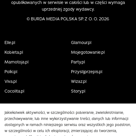
opublikowanych w serwisie w całości lub w części wymaga
uprzedniej zgody wydawcy.
©
BURDA MEDIA POLSKA SP. Z O. O. 2026
Elle.pl
Glamour.pl
Kobieta.pl
Mojegotowanie.pl
Mamotoja.pl
Party.pl
Polki.pl
Przyslijprzepis.pl
Viva.pl
Wizaz.pl
Cocolita.pl
Story.pl
Jakiekolwiek aktywności, w szczególności: pobieranie, zwielokrotnianie,
przechowywanie, lub inne wykorzystywanie treści, danych lub informacji
dostępnych w ramach niniejszego serwisu oraz wszystkich jego podstron,
w szczególności w celu ich eksploracji, zmierzającej do tworzenia,