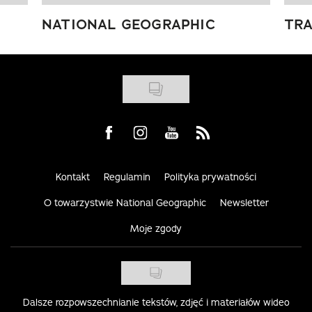
NATIONAL GEOGRAPHIC
TRA
Visit us on Facebook
Visit us on Instagram
Visit us on Youtube
Visit us on Rss
Kontakt
Regulamin
Polityka prywatności
O towarzystwie National Geographic
Newsletter
Moje zgody
Dalsze rozpowszechnianie tekstów, zdjęć i materiałów wideo