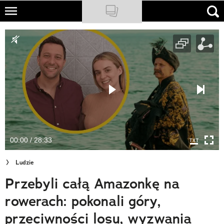
Skip
to
NATIONAL GEOGRAPHIC
main
content
TRAVELER
PODCASTY
Sklep
Newsletter
00:00 / 28:33
Cuda Polski
Ludzie
Wielki Konkurs Fotograficzny
Przebyli całą Amazonkę na
Trendbook Podróżniczy
rowerach: pokonali góry,
Polecane
przeciwności losu, wyzwania