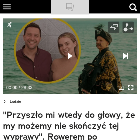
Skip
to
NATIONAL GEOGRAPHIC
main
content
TRAVELER
PODCASTY
Sklep
Newsletter
00:00 / 28:33
Cuda Polski
Ludzie
Wielki Konkurs Fotograficzny
"Przyszło mi wtedy do głowy, że
Trendbook Podróżniczy
my możemy nie skończyć tej
Polecane
wyprawy". Rowerem po