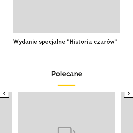
Wydanie specjalne "Historia czarów"
Polecane
previous element
n
Pokazywanie elementu 1 z 20