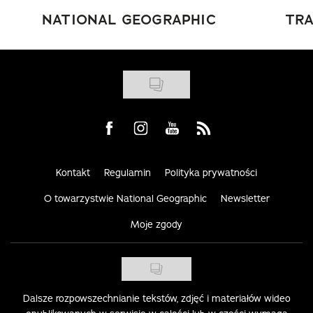
NATIONAL GEOGRAPHIC
TRA
Visit us on Facebook
Visit us on Instagram
Visit us on Youtube
Visit us on Rss
Kontakt
Regulamin
Polityka prywatności
O towarzystwie National Geographic
Newsletter
Moje zgody
Dalsze rozpowszechnianie tekstów, zdjęć i materiałów wideo