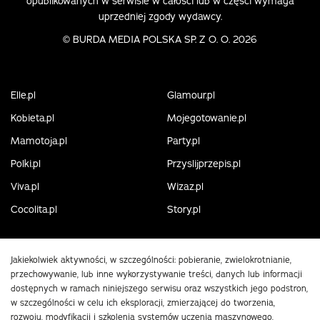
opublikowanych w serwisie w całości lub w części wymaga
uprzedniej zgody wydawcy.
©
BURDA MEDIA POLSKA SP. Z O. O. 2026
Elle.pl
Glamour.pl
Kobieta.pl
Mojegotowanie.pl
Mamotoja.pl
Party.pl
Polki.pl
Przyslijprzepis.pl
Viva.pl
Wizaz.pl
Cocolita.pl
Story.pl
Jakiekolwiek aktywności, w szczególności: pobieranie, zwielokrotnianie,
przechowywanie, lub inne wykorzystywanie treści, danych lub informacji
dostępnych w ramach niniejszego serwisu oraz wszystkich jego podstron,
w szczególności w celu ich eksploracji, zmierzającej do tworzenia,
rozwoju, modyfikacji i szkolenia systemów uczenia maszynowego,