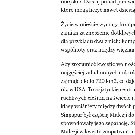
miejskie. Dzisiaj ponad połowa
które mogą liczyć nawet dzies
Życie w mieście wymaga komp
zamian za znoszenie dotkliwyc
dla przykładu dwa z nich: kom
wspólnoty oraz między więzia
Aby zrozumieć kwestię wolnośc
najgęściej zaludnionych mikro
zajmuje około 720 km2, co daje
niż w USA. To azjatyckie centr
ruchliwych cieśnin na świecie 
klasy wciśnięty między dwóch p
Singapur był częścią Malezji do
spowodowały jego separację. S
Malezji w kwestii zaopatrzenia