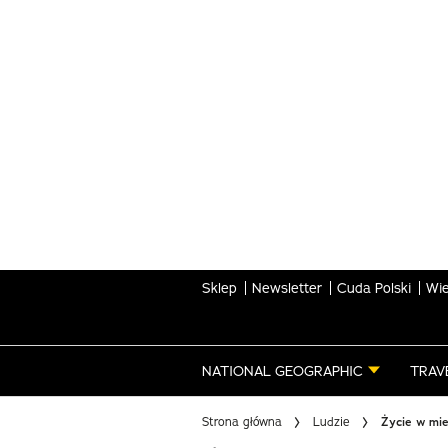
Skip
to
main
content
Sklep
Newsletter
Cuda Polski
Wie
NATIONAL GEOGRAPHIC
TRAV
Strona główna
Ludzie
Życie w mie