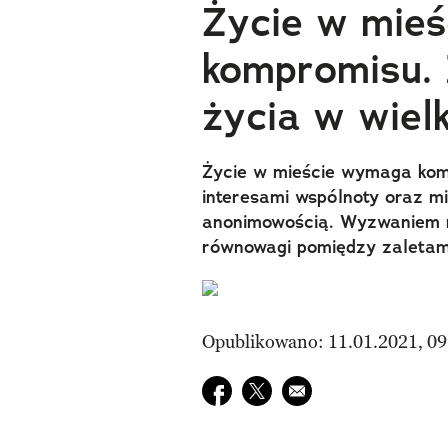
Życie w mieś
kompromisu. 
życia w wiel
Życie w mieście wymaga komp
interesami wspólnoty oraz m
anonimowością. Wyzwaniem mie
równowagi pomiędzy zaletami
Opublikowano: 11.01.2021, 09
Udostępnij na facebook
Udostępnij na twitter
E-mail do przyjaciela