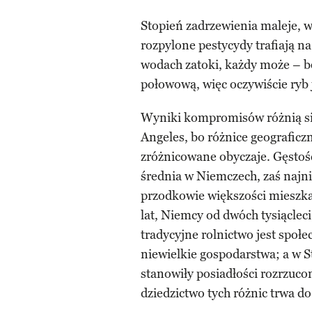
Stopień zadrzewienia maleje, w
rozpylone pestycydy trafiają na
wodach zatoki, każdy może – b
połowową, więc oczywiście ryb 
Wyniki kompromisów różnią si
Angeles, bo różnice geograficz
zróżnicowane obyczaje. Gęstość
średnia w Niemczech, zaś najn
przodkowie większości mieszka
lat, Niemcy od dwóch tysiącleci
tradycyjne rolnictwo jest spo
niewielkie gospodarstwa; a w 
stanowiły posiadłości rozrzuc
dziedzictwo tych różnic trwa do 