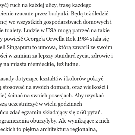
yć) ruch na każdej ulicy, trasę każdego
ienie rzucane przez budynki. Będą też śledzić
ycznej we wszystkich gospodarstwach domowych i
 toalety. Ludzie w USA mogą patrzeć na takie
by powieść George’a Orwella Rok 1984 stała się
teli Singapuru to umowa, którą zawarli ze swoim
ci w zamian za lepszy standard życia, zdrowie i
 na miasta niemieckie, też ludne.
asady dotyczące kształtów i kolorów pokryć
stosować na swoich domach, oraz wielkości i
ie) ścinać na swoich posesjach. Aby uzyskać
zą uczestniczyć w wielu godzinach
ońcu zdać egzamin składający się z 60 pytań.
raniczenia oburzyłyby. Ale wynikające z nich
eckich to piękna architektura regionalna,