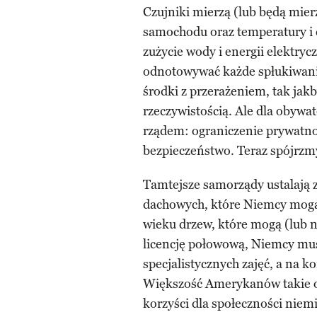
Czujniki mierzą (lub będą mierz
samochodu oraz temperatury i c
zużycie wody i energii elektr
odnotowywać każde spłukiwanie
środki z przerażeniem, tak jak
rzeczywistością. Ale dla obywa
rządem: ograniczenie prywatnoś
bezpieczeństwo. Teraz spójrzmy
Tamtejsze samorządy ustalają z
dachowych, które Niemcy mogą 
wieku drzew, które mogą (lub n
licencję połowową, Niemcy mus
specjalistycznych zajęć, a na k
Większość Amerykanów takie og
korzyści dla społeczności niemi