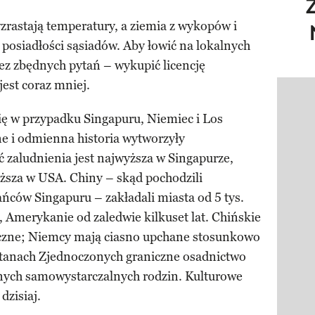
zrastają temperatury, a ziemia z wykopów i
 posiadłości sąsiadów. Aby łowić na lokalnych
ez zbędnych pytań – wykupić licencję
jest coraz mniej.
Pokazy
ę w przypadku Singapuru, Niemiec i Los
ne i odmienna historia wytworzyły
 zaludnienia jest najwyższa w Singapurze,
iższa w USA. Chiny – skąd pochodzili
ńców Singapuru – zakładali miasta od 5 tys.
, Amerykanie od zaledwie kilkuset lat. Chińskie
łeczne; Niemcy mają ciasno upchane stosunkowo
Stanach Zjednoczonych graniczne osadnictwo
onych samowystarczalnych rodzin. Kulturowe
dzisiaj.