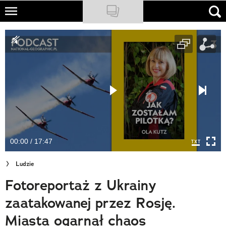
Skip
to
NATIONAL GEOGRAPHIC
main
content
TRAVELER
PODCASTY
Sklep
Newsletter
00:00 / 17:47
Cuda Polski
Ludzie
Wielki Konkurs Fotograficzny
Fotoreportaż z Ukrainy
Trendbook Podróżniczy
zaatakowanej przez Rosję.
Polecane
Miasta ogarnął chaos