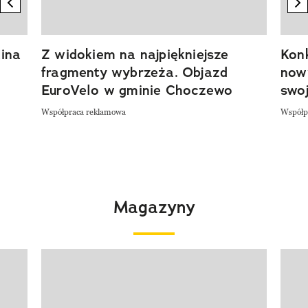
previous element
n
ina
Z widokiem na najpiękniejsze
Kon
fragmenty wybrzeża. Objazd
now
EuroVelo w gminie Choczewo
swoj
Współpraca reklamowa
Współp
Magazyny
Pokazywanie elementu 1 z 4