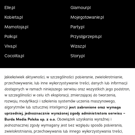
Elle.pl
Glamour.pl
Kobieta.pl
Mojegotowanie.pl
Mamotoja.pl
Party.pl
Polki.pl
Przyslijprzepis.pl
Viva.pl
Wizaz.pl
Cocolita.pl
Story.pl
Jakiekolwiek aktywności, w szczególności: pobieranie, zwielokrotnianie,
przechowywanie, lub inne wykorzystywanie treści, danych lub informacji
dostępnych w ramach niniejszego serwisu oraz wszystkich jego podstron,
w szczególności w celu ich eksploracji, zmierzającej do tworzenia,
rozwoju, modyfikacji i szkolenia systemów uczenia maszynowego,
algorytmów lub sztucznej inteligencji
jest zabronione oraz wymaga
uprzedniej, jednoznacznie wyrażonej zgody administratora serwisu –
Burda Media Polska sp. z o.o.
Obowiązek uzyskania wyraźnej i
jednoznacznej zgody wymagany jest bez względu sposób pobierania,
zwielokrotniania, przechowywania lub innego wykorzystywania treści,