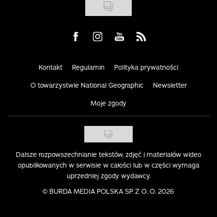
Visit us on Facebook
Visit us on Instagram
Visit us on Youtube
Visit us on Rss
Kontakt
Regulamin
Polityka prywatności
O towarzystwie National Geographic
Newsletter
Moje zgody
Dalsze rozpowszechnianie tekstów, zdjęć i materiałów wideo
opublikowanych w serwisie w całości lub w części wymaga
uprzedniej zgody wydawcy.
©
BURDA MEDIA POLSKA SP. Z O. O. 2026