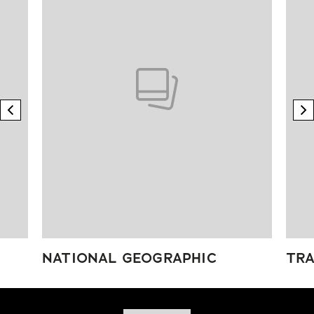
previous element
n
NATIONAL GEOGRAPHIC
TRA