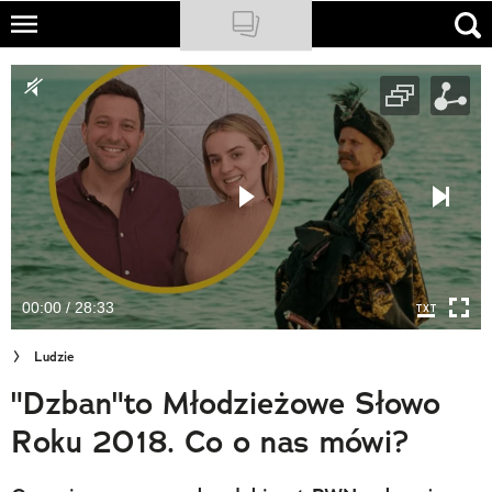
Skip
to
NATIONAL GEOGRAPHIC
main
content
TRAVELER
PODCASTY
Sklep
Newsletter
00:00 / 28:33
Cuda Polski
Ludzie
Wielki Konkurs Fotograficzny
"Dzban"to Młodzieżowe Słowo
Trendbook Podróżniczy
Roku 2018. Co o nas mówi?
Polecane