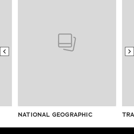
previous element
n
NATIONAL GEOGRAPHIC
TRA