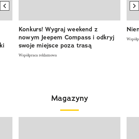
previous element
n
Konkurs! Wygraj weekend z
Niem
nowym Jeepem Compass i odkryj
Współp
ki
swoje miejsce poza trasą
Współpraca reklamowa
Magazyny
Pokazywanie elementu 1 z 4