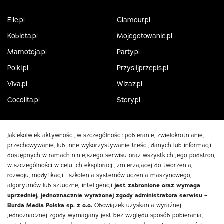
Elle.pl
Glamour.pl
Kobieta.pl
Mojegotowanie.pl
Mamotoja.pl
Party.pl
Polki.pl
Przyslijprzepis.pl
Viva.pl
Wizaz.pl
Cocolita.pl
Story.pl
Jakiekolwiek aktywności, w szczególności: pobieranie, zwielokrotnianie,
przechowywanie, lub inne wykorzystywanie treści, danych lub informacji
dostępnych w ramach niniejszego serwisu oraz wszystkich jego podstron,
w szczególności w celu ich eksploracji, zmierzającej do tworzenia,
rozwoju, modyfikacji i szkolenia systemów uczenia maszynowego,
algorytmów lub sztucznej inteligencji
jest zabronione oraz wymaga
uprzedniej, jednoznacznie wyrażonej zgody administratora serwisu –
Burda Media Polska sp. z o.o.
Obowiązek uzyskania wyraźnej i
jednoznacznej zgody wymagany jest bez względu sposób pobierania,