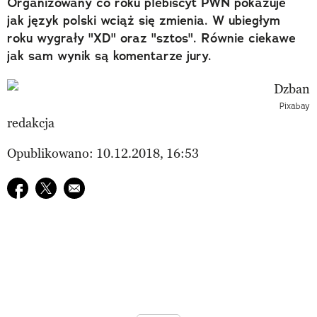
Organizowany co roku plebiscyt PWN pokazuje
jak język polski wciąż się zmienia. W ubiegłym
roku wygrały "XD" oraz "sztos". Równie ciekawe
jak sam wynik są komentarze jury.
Pixabay
redakcja
Opublikowano: 10.12.2018, 16:53
Udostępnij na facebook
Udostępnij na twitter
E-mail do przyjaciela