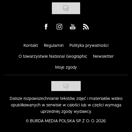
Visit us on Facebook
Visit us on Instagram
Visit us on Youtube
Visit us on Rss
Kontakt
Regulamin
Polityka prywatności
O towarzystwie National Geographic
Newsletter
Moje zgody
Dalsze rozpowszechnianie tekstów, zdjęć i materiałów wideo
opublikowanych w serwisie w całości lub w części wymaga
uprzedniej zgody wydawcy.
©
BURDA MEDIA POLSKA SP. Z O. O. 2026