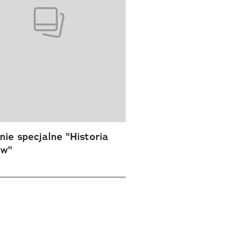
ie specjalne "Historia
ów"