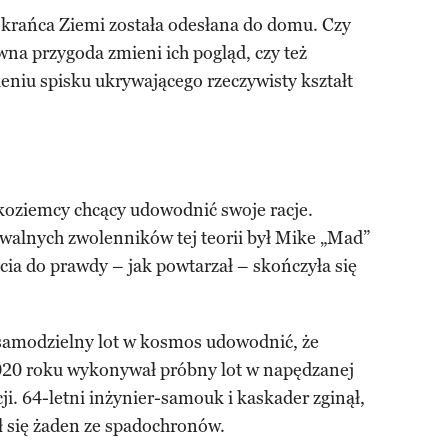
 krańca Ziemi została odesłana do domu. Czy
a przygoda zmieni ich pogląd, czy też
ieniu spisku ukrywającego rzeczywisty kształt
skoziemcy chcący udowodnić swoje racje.
walnych zwolenników tej teorii był Mike „Mad”
cia do prawdy – jak powtarzał – skończyła się
 samodzielny lot w kosmos udowodnić, że
 2020 roku wykonywał próbny lot w napędzanej
ji. 64-letni inżynier-samouk i kaskader zginął,
ył się żaden ze spadochronów.