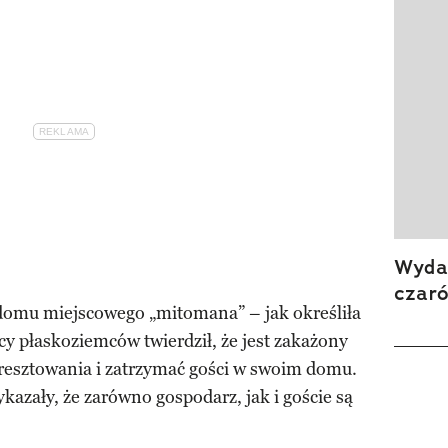
Wydan
czar
domu miejscowego „mitomana” – jak określiła
cy płaskoziemców twierdził, że jest zakażony
resztowania i zatrzymać gości w swoim domu.
kazały, że zarówno gospodarz, jak i goście są