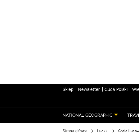
Skip
to
main
content
Sklep
Newsletter
Cuda Polski
Wie
NATIONAL GEOGRAPHIC
TRAV
Strona główna
Ludzie
Chcieli udo