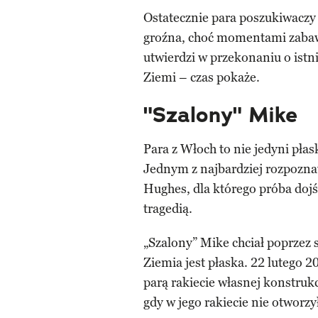
Ostatecznie para poszukiwaczy
groźna, choć momentami zabawn
utwierdzi w przekonaniu o istn
Ziemi – czas pokaże.
"Szalony" Mike
Para z Włoch to nie jedyni pła
Jednym z najbardziej rozpozna
Hughes, dla którego próba dojś
tragedią.
„Szalony” Mike chciał poprzez
Ziemia jest płaska. 22 lutego
parą rakiecie własnej konstrukc
gdy w jego rakiecie nie otworz