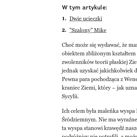
W tym artykule:
Dwie ucieczki
"Szalony" Mike
Choć może się wydawać, że mam
obiektem zbliżonym kształtem d
zwolenników teorii płaskiej Zi
jednak uzyskać jakichkolwiek do
Pewna para pochodząca z Wenec
kraniec Ziemi, który – jak uzn
Sycylii.
Ich celem była maleńka wyspa
Śródziemnym. Nie ma wyraźnego
ta wyspa stanowi krawędź nasz
podróżnicy nie potrafili, a może