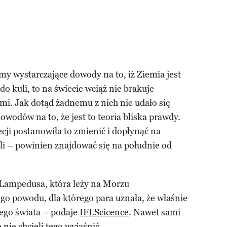
y wystarczające dowody na to, iż Ziemia jest
o kuli, to na świecie wciąż nie brakuje
emi. Jak dotąd żadnemu z nich nie udało się
wodów na to, że jest to teoria bliska prawdy.
ji postanowiła to zmienić i dopłynąć na
ali – powinien znajdować się na południe od
 Lampedusa, która leży na Morzu
 powodu, dla którego para uznała, że właśnie
ego świata – podaje
IFLScicence
. Nawet sami
 nie chcieli tego wyjaśnić.