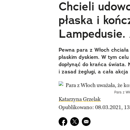
Chcieli udowo
płaska i końc
Lampedusie. 
Pewna para z Włoch chciała u
płaskim dyskiem. W tym celu 
dopłynąć do krańca świata. N
i zasad żeglugi, a cała akcj
Para z Wł
Katarzyna Grzelak
Opublikowano: 08.03.2021, 13
Udostępnij na facebook
Udostępnij na twitter
E-mail do przyjaciela