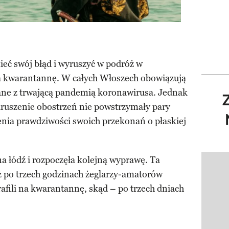
ieć swój błąd i wyruszyć w podróż w
na kwarantannę. W całych Włoszech obowiązują
zane z trwającą pandemią koronawirusa. Jednak
naruszenie obostrzeń nie powstrzymały pary
nia prawdziwości swoich przekonań o płaskiej
 na łódź i rozpoczęła kolejną wyprawę. Ta
Pokazy
uż po trzech godzinach żeglarzy-amatorów
rafili na kwarantannę, skąd – po trzech dniach