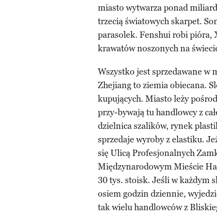
miasto wytwarza ponad miliard 
trzecią światowych skarpet. S
parasolek. Fenshui robi pióra, 
krawatów noszonych na świeci
Wszystko jest sprzedawane w m
Zhejiang to ziemia obiecana. S
kupujących. Miasto leży pośro
przy-bywają tu handlowcy z cał
dzielnica szalików, rynek plast
sprzedaje wyroby z elastiku. Je
się Ulicą Profesjonalnych Za
Międzynarodowym Mieście Han
30 tys. stoisk. Jeśli w każdym 
osiem godzin dziennie, wyjedzi
tak wielu handlowców z Bliskieg