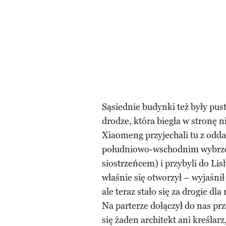
Sąsiednie budynki też były pu
drodze, która biegła w stronę 
Xiaomeng przyjechali tu z od
południowo-wschodnim wybrzeż
siostrzeńcem) i przybyli do Lis
właśnie się otworzył – wyjaśnił
ale teraz stało się za drogie dl
Na parterze dołączył do nas pr
się żaden architekt ani kreślarz