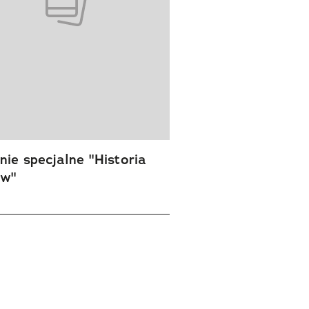
ie specjalne "Historia
ów"