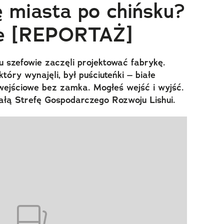
ę miasta po chińsku?
ie [REPORTAŻ]
iu szefowie zaczęli projektować fabrykę.
óry wynajęli, był puściuteńki – białe
 wejściowe bez zamka. Mogłeś wejść i wyjść.
łą Strefę Gospodarczego Rozwoju Lishui.