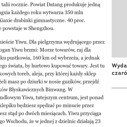
talii rocznie. Powiat Datang produkuje jedną
ongxia każdego roku wytwarza 350 mln
Xiaxie drabinki gimnastyczne. 40 proc.
e powstaje w Shengzhou.
ieście Yiwu. Dla pielgrzyma wędrującego przez
logan Yiwu brzmi: Morze towarów, raj dla
dku pustkowia, 160 km od wybrzeża, a jednak
Wydan
ego świata, by hurtowo kupować towary. Jest tu
czar
ikowych toreb, aleja, przy której każdy sklep
żeli masz po dziurki w nosie guzików, przejdź
mków Błyskawicznych Binwang. W
dlowym Yiwu, tutejszym centrum, jest ponad
sklepiku będziesz spędzać po minucie przez
esz stąd po dwóch miesiącach. Yiwu przyciąga
o Wschodu, że w jednej z dzielnic działają 23