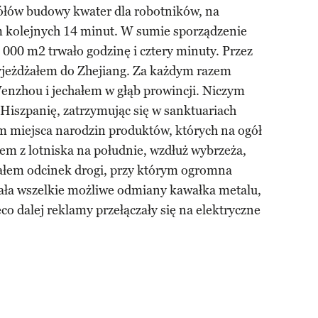
ółów budowy kwater dla robotników, na
im kolejnych 14 minut. W sumie sporządzenie
 000 m2 trwało godzinę i cztery minuty. Przez
zyjeżdżałem do Zhejiang. Za każdym razem
zhou i jechałem w głąb prowincji. Niczym
 Hiszpanię, zatrzymując się w sanktuariach
m miejsca narodzin produktów, których na ogół
łem z lotniska na południe, wzdłuż wybrzeża,
jałem odcinek drogi, przy którym ogromna
ała wszelkie możliwe odmiany kawałka metalu,
co dalej reklamy przełączały się na elektryczne