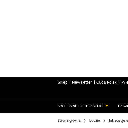
Skip
to
main
content
Sklep
Newsletter
Cuda Polski
Wie
NATIONAL GEOGRAPHIC
TRAV
Strona główna
Ludzie
Jak buduje 