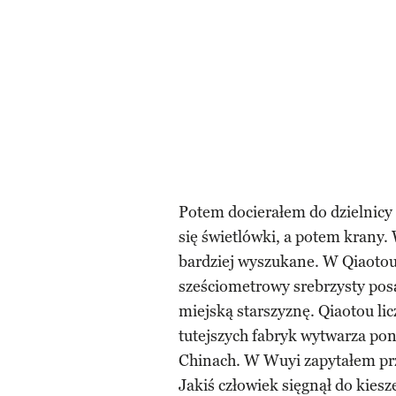
Potem docierałem do dzielnicy 
się świetlówki, a potem krany. 
bardziej wyszukane. W Qiaotou
sześciometrowy srebrzysty posą
miejską starszyznę. Qiaotou li
tutejszych fabryk wytwarza pon
Chinach. W Wuyi zapytałem pr
Jakiś człowiek sięgnął do kiesz