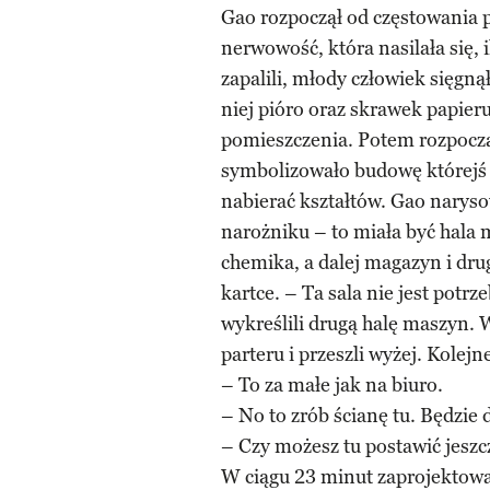
Gao rozpoczął od częstowania p
nerwowość, która nasilała się, 
zapalili, młody człowiek sięgną
niej pióro oraz skrawek papier
pomieszczenia. Potem rozpoczą
symbolizowało budowę którejś 
nabierać kształtów. Gao narys
narożniku – to miała być hala 
chemika, a dalej magazyn i drug
kartce. – Ta sala nie jest potrz
wykreślili drugą halę maszyn. 
parteru i przeszli wyżej. Kolejn
– To za małe jak na biuro.
– No to zrób ścianę tu. Będzie 
– Czy możesz tu postawić jeszc
W ciągu 23 minut zaprojektowali