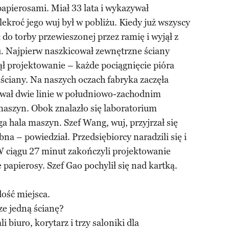
apierosami. Miał 33 lata i wykazywał
ilekroć jego wuj był w pobliżu. Kiedy już wszyscy
ł do torby przewieszonej przez ramię i wyjął z
u. Najpierw naszkicował zewnętrzne ściany
ł projektowanie – każde pociągnięcie pióra
ściany. Na naszych oczach fabryka zaczęła
ował dwie linie w południowo-zachodnim
maszyn. Obok znalazło się laboratorium
a hala maszyn. Szef Wang, wuj, przyjrzał się
ebna – powiedział. Przedsiębiorcy naradzili się i
W ciągu 27 minut zakończyli projektowanie
e papierosy. Szef Gao pochylił się nad kartką.
dość miejsca.
ze jedną ścianę?
 biuro, korytarz i trzy saloniki dla