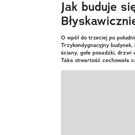
Jak buduje si
Błyskawiczn
O wpół do trzeciej po połudn
Trzykondygnacyjny budynek, kt
ściany, gołe posadzki, drzwi
Taka otwartość cechowała ca