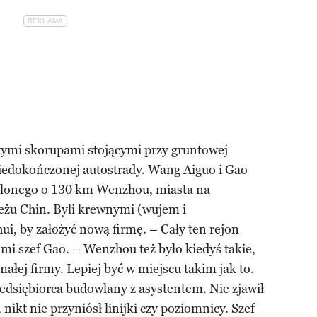
stymi skorupami stojącymi przy gruntowej
niedokończonej autostrady. Wang Aiguo i Gao
dalonego o 130 km Wenzhou, miasta na
u Chin. Byli krewnymi (wujem i
hui, by założyć nową firmę. – Cały ten rejon
 mi szef Gao. – Wenzhou też było kiedyś takie,
a małej firmy. Lepiej być w miejscu takim jak to.
zedsiębiorca budowlany z asystentem. Nie zjawił
, nikt nie przyniósł linijki czy poziomnicy. Szef