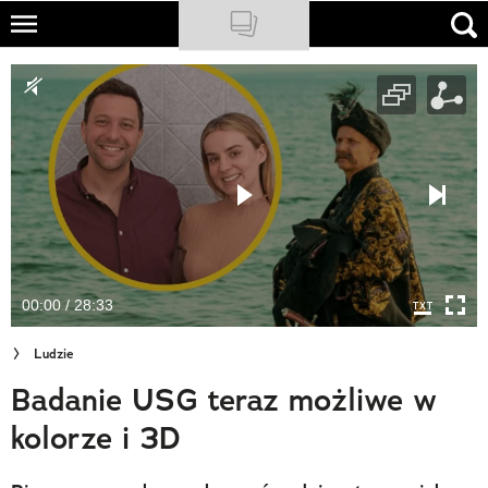
Skip
to
NATIONAL GEOGRAPHIC
main
content
TRAVELER
PODCASTY
Sklep
Newsletter
00:00 / 28:33
Cuda Polski
Ludzie
Wielki Konkurs Fotograficzny
Badanie USG teraz możliwe w
Trendbook Podróżniczy
kolorze i 3D
Polecane