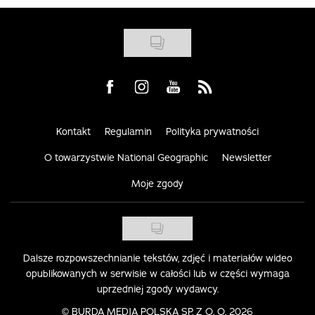
Visit us on Facebook
Visit us on Instagram
Visit us on Youtube
Visit us on Rss
Kontakt
Regulamin
Polityka prywatności
O towarzystwie National Geographic
Newsletter
Moje zgody
Dalsze rozpowszechnianie tekstów, zdjęć i materiałów wideo
opublikowanych w serwisie w całości lub w części wymaga
uprzedniej zgody wydawcy.
©
BURDA MEDIA POLSKA SP. Z O. O. 2026