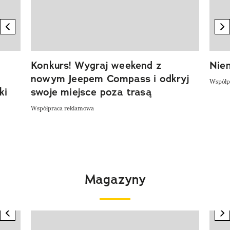
previous element
n
Konkurs! Wygraj weekend z
Niem
nowym Jeepem Compass i odkryj
Współp
ki
swoje miejsce poza trasą
Współpraca reklamowa
Magazyny
previous element
n
Pokazywanie elementu 1 z 4