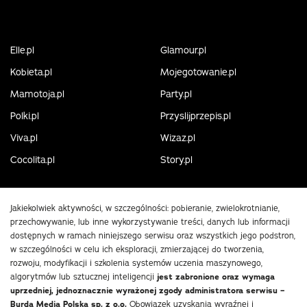
Elle.pl
Glamour.pl
Kobieta.pl
Mojegotowanie.pl
Mamotoja.pl
Party.pl
Polki.pl
Przyslijprzepis.pl
Viva.pl
Wizaz.pl
Cocolita.pl
Story.pl
Jakiekolwiek aktywności, w szczególności: pobieranie, zwielokrotnianie,
przechowywanie, lub inne wykorzystywanie treści, danych lub informacji
dostępnych w ramach niniejszego serwisu oraz wszystkich jego podstron,
w szczególności w celu ich eksploracji, zmierzającej do tworzenia,
rozwoju, modyfikacji i szkolenia systemów uczenia maszynowego,
algorytmów lub sztucznej inteligencji
jest zabronione oraz wymaga
uprzedniej, jednoznacznie wyrażonej zgody administratora serwisu –
Burda Media Polska sp. z o.o.
Obowiązek uzyskania wyraźnej i