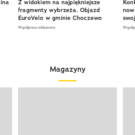
ina
Z widokiem na najpiękniejsze
Kon
fragmenty wybrzeża. Objazd
now
EuroVelo w gminie Choczewo
swoj
Współpraca reklamowa
Współp
Magazyny
Pokazywanie elementu 1 z 4