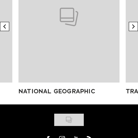
previous element
n
NATIONAL GEOGRAPHIC
TRA