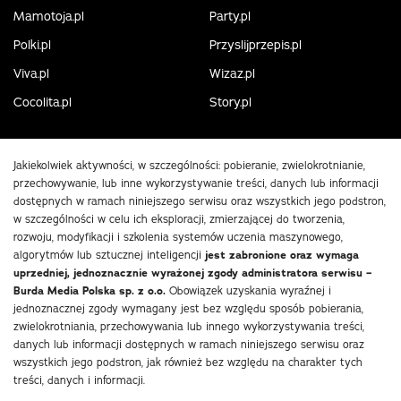
Mamotoja.pl
Party.pl
Polki.pl
Przyslijprzepis.pl
Viva.pl
Wizaz.pl
Cocolita.pl
Story.pl
Jakiekolwiek aktywności, w szczególności: pobieranie, zwielokrotnianie,
przechowywanie, lub inne wykorzystywanie treści, danych lub informacji
dostępnych w ramach niniejszego serwisu oraz wszystkich jego podstron,
w szczególności w celu ich eksploracji, zmierzającej do tworzenia,
rozwoju, modyfikacji i szkolenia systemów uczenia maszynowego,
algorytmów lub sztucznej inteligencji
jest zabronione oraz wymaga
uprzedniej, jednoznacznie wyrażonej zgody administratora serwisu –
Burda Media Polska sp. z o.o.
Obowiązek uzyskania wyraźnej i
jednoznacznej zgody wymagany jest bez względu sposób pobierania,
zwielokrotniania, przechowywania lub innego wykorzystywania treści,
danych lub informacji dostępnych w ramach niniejszego serwisu oraz
wszystkich jego podstron, jak również bez względu na charakter tych
treści, danych i informacji.