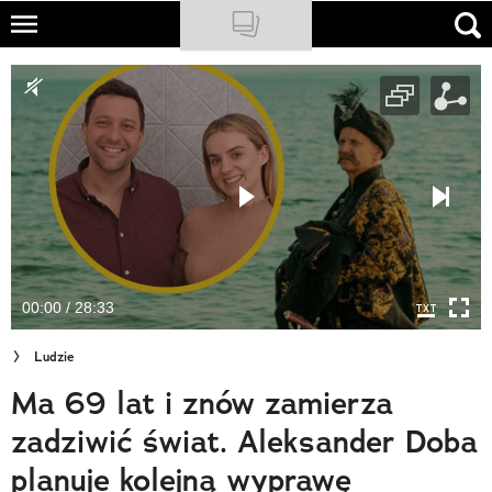
Skip
to
NATIONAL GEOGRAPHIC
main
content
TRAVELER
PODCASTY
Sklep
Newsletter
00:00 / 28:33
Cuda Polski
Ludzie
Wielki Konkurs Fotograficzny
Ma 69 lat i znów zamierza
Trendbook Podróżniczy
zadziwić świat. Aleksander Doba
Polecane
planuje kolejną wyprawę