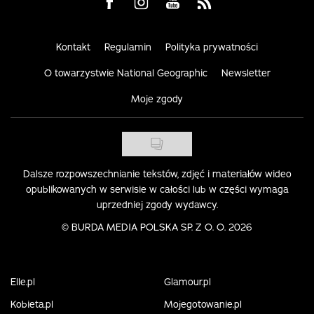
Visit us on Facebook
Visit us on Instagram
Visit us on Youtube
Visit us on Rss
Kontakt
Regulamin
Polityka prywatności
O towarzystwie National Geographic
Newsletter
Moje zgody
Dalsze rozpowszechnianie tekstów, zdjęć i materiałów wideo
opublikowanych w serwisie w całości lub w części wymaga
uprzedniej zgody wydawcy.
©
BURDA MEDIA POLSKA SP. Z O. O. 2026
Elle.pl
Glamour.pl
Kobieta.pl
Mojegotowanie.pl