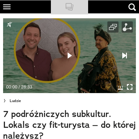
Skip
to
NATIONAL GEOGRAPHIC
main
content
TRAVELER
PODCASTY
Sklep
Newsletter
00:00 / 28:33
Cuda Polski
Ludzie
Wielki Konkurs Fotograficzny
7 podróżniczych subkultur.
Trendbook Podróżniczy
Lokals czy fit-turysta – do której
Polecane
należysz?