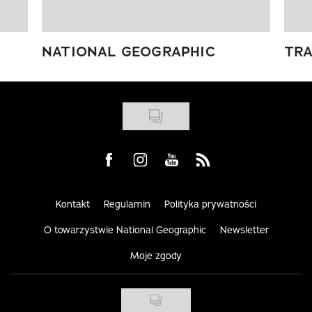
NATIONAL GEOGRAPHIC
TRA
Visit us on Facebook
Visit us on Instagram
Visit us on Youtube
Visit us on Rss
Kontakt
Regulamin
Polityka prywatności
O towarzystwie National Geographic
Newsletter
Moje zgody