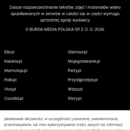
Dalsze rozpowszechnianie tekstów, zdjęć i materiałów wideo
opublikowanych w serwisie w całości lub w części wymaga
uprzedniej zgody wydawcy.
©
BURDA MEDIA POLSKA SP. Z O. O. 2026
Elle.pl
Glamour.pl
Kobieta.pl
Mojegotowanie.pl
Mamotoja.pl
Party.pl
Polki.pl
Przyslijprzepis.pl
Viva.pl
Wizaz.pl
Cocolita.pl
Story.pl
Jakiekolwiek aktywności, w szczególności: pobieranie, zwielokrotnianie,
przechowywanie, lub inne wykorzystywanie treści, danych lub informacji