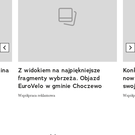
previous element
n
ina
Z widokiem na najpiękniejsze
Kon
fragmenty wybrzeża. Objazd
now
EuroVelo w gminie Choczewo
swoj
Współpraca reklamowa
Współp