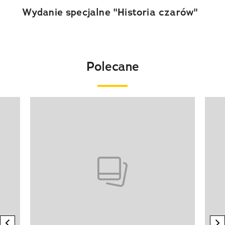
Wydanie specjalne "Historia czarów"
Polecane
Pokazywanie elementu 1 z 20
previous element
n