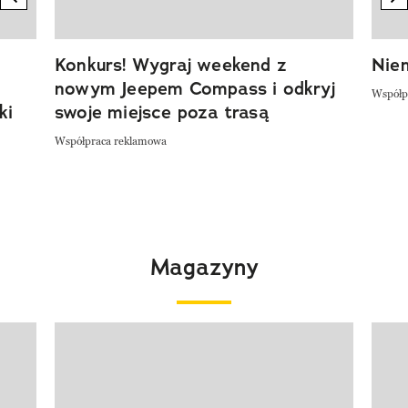
Konkurs! Wygraj weekend z
Niem
nowym Jeepem Compass i odkryj
Współp
ki
swoje miejsce poza trasą
Współpraca reklamowa
Magazyny
Pokazywanie elementu 1 z 4