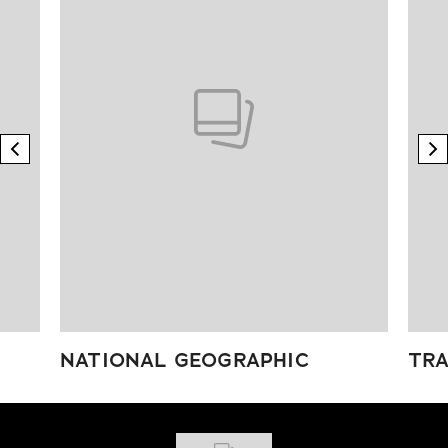
previous element
n
NATIONAL GEOGRAPHIC
TRA