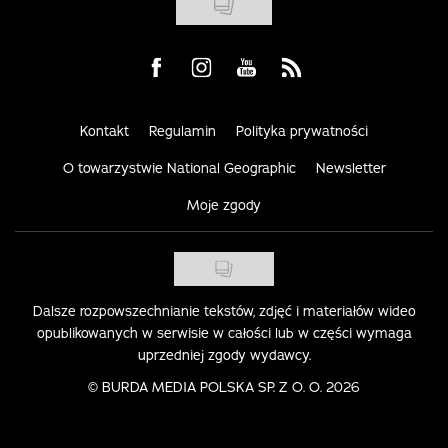
Visit us on Facebook
Visit us on Instagram
Visit us on Youtube
Visit us on Rss
Kontakt
Regulamin
Polityka prywatności
O towarzystwie National Geographic
Newsletter
Moje zgody
Dalsze rozpowszechnianie tekstów, zdjęć i materiałów wideo
opublikowanych w serwisie w całości lub w części wymaga
uprzedniej zgody wydawcy.
©
BURDA MEDIA POLSKA SP. Z O. O. 2026