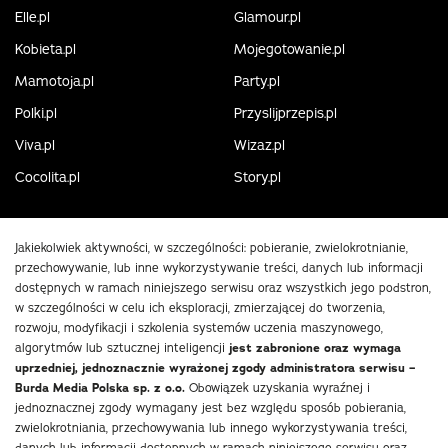
Elle.pl
Glamour.pl
Kobieta.pl
Mojegotowanie.pl
Mamotoja.pl
Party.pl
Polki.pl
Przyslijprzepis.pl
Viva.pl
Wizaz.pl
Cocolita.pl
Story.pl
Jakiekolwiek aktywności, w szczególności: pobieranie, zwielokrotnianie,
przechowywanie, lub inne wykorzystywanie treści, danych lub informacji
dostępnych w ramach niniejszego serwisu oraz wszystkich jego podstron,
w szczególności w celu ich eksploracji, zmierzającej do tworzenia,
rozwoju, modyfikacji i szkolenia systemów uczenia maszynowego,
algorytmów lub sztucznej inteligencji
jest zabronione oraz wymaga
uprzedniej, jednoznacznie wyrażonej zgody administratora serwisu –
Burda Media Polska sp. z o.o.
Obowiązek uzyskania wyraźnej i
jednoznacznej zgody wymagany jest bez względu sposób pobierania,
zwielokrotniania, przechowywania lub innego wykorzystywania treści,
danych lub informacji dostępnych w ramach niniejszego serwisu oraz